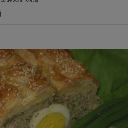
ob de pui in foietaj
j