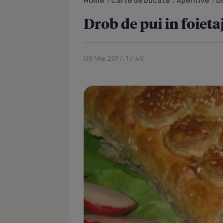
Home
/
Carte de bucate
/
Aperitive
/
Dr
Drob de pui in foieta
09 Mai 2017, 17:49