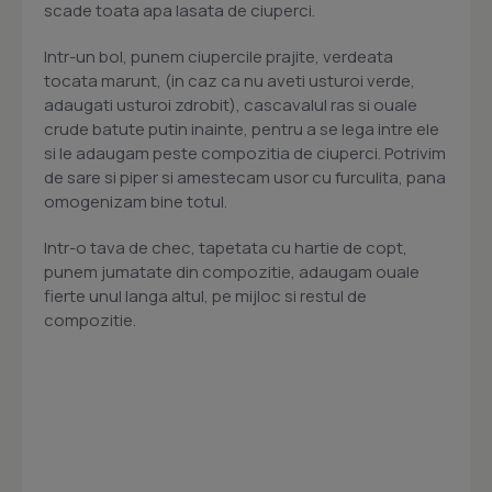
scade toata apa lasata de ciuperci.
Intr-un bol, punem ciupercile prajite, verdeata
tocata marunt, (in caz ca nu aveti usturoi verde,
adaugati usturoi zdrobit), cascavalul ras si ouale
crude batute putin inainte, pentru a se lega intre ele
si le adaugam peste compozitia de ciuperci. Potrivim
de sare si piper si amestecam usor cu furculita, pana
omogenizam bine totul.
Intr-o tava de chec, tapetata cu hartie de copt,
punem jumatate din compozitie, adaugam ouale
fierte unul langa altul, pe mijloc si restul de
compozitie.