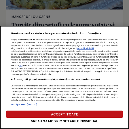
MANCARURI CU CARNE
Turtite din cartofi cu legume sotate si
muschiulet de porc
Nouă ne pasă ca datele tale personale să rămână confidențiale
Noi și partenerii noștri
1019
stocăm și/sau accesăm informații pe dispozitivul dvs., precum identificatorii cookie unici
pentru prelucrarea datelor cu caracter personal. Puteți accepta sau gestiona preferințele dvs. făcând clic mai jos,
respectiv vă puteți opune utilizării unui interes legitim în orice moment pe pagina cu politica de confidențialitate. Aceste
alegeri vor fi raportate partenerilor noștri și nu vă vor afecta navigarea.
Mai multe detalii
Îmi place
Distribuie
Noi si partenerii nostri (retelele de socializare si agentiile de publicitate partenere, precum si furnizorii nostri de servicii
de date analitice) prelucram date pentru a permite website-ului sa functioneze, pentru a personaliza continutul si
anunturile publicitare afisate in functie de interesele si/sau profilul dvs., pentru a va oferi functionalitati aferente
retelelor de socializare si pentru a analiza traficul pe website. Beneficiati de drepturile prevazute de art. 15-22 din
GDPR in legatura cu prelucrarea datelor cu caracter personal. Aceste drepturi pot fi exercitate prin modalitatea
indicata
aici
. Prin click pe “ACCEPT TOATE”, acceptati folosirea tuturor Tehnologiilor de tip Cookie, care implica inclusiv
acceptul dvs. cu privire la stocarea/accesarea informatiilor de catre Vendor-ii cu care colaboram. Prin click pe “VREAU
SA MODIFIC SETARILE INDIVIDUAL” puteti schimba preferintele in mod individual, mai putin cele legate de cookie strict
necesare pentru functionarea website-ului.
Atât noi, cât și partenerii noștri prelucrăm datele pentru a oferi:
Dezvoltarea și îmbunătățirea serviciilor. Stocarea și/sau accesarea informațiilor de pe un dispozitiv. Măsurarea
performanței reclamelor. Utilizarea profilurilor pentru selectarea conținutului personalizat. Crearea profilurilor de
conținut personalizat. Utilizarea profilurilor pentru selectarea publicității personalizate. Crearea profilurilor pentru
publicitate personalizată. Măsurarea performanței conținutului. Înțelegerea publicului prin statistici sau combinații de
date din surse diferite. Utilizarea datelor limitate pentru a selecta conținutul. Utilizarea de date limitate pentru a
selecta publicitatea. Date precise de geolocație și identificarea prin scanarea dispozitivului.
Listă parteneri (furnizori)
ACCEPT TOATE
VREAU SA MODIFIC SETARILE INDIVIDUAL