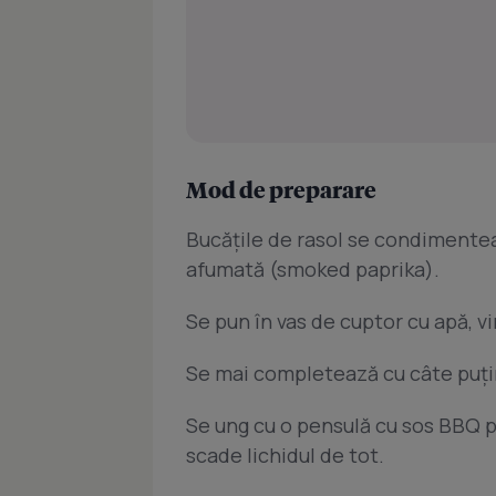
Mod de preparare
Bucăţile de rasol se condimentea
afumată (smoked paprika).
Se pun în vas de cuptor cu apă, vin
Se mai completează cu câte puţin
Se ung cu o pensulă cu sos BBQ p
scade lichidul de tot.