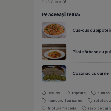
Poftă bună!
Pe aceeași temă:
Cus-cus cu pipote în
Pilaf sârbesc cu pui
Cozonac cu carne i
usturoi
friptura
cum sa 
mancaruri cu carne
retete cu
friptura frageda
rasol de car