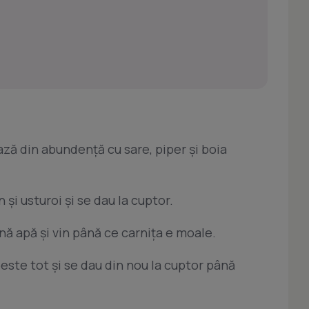
ză din abundenţă cu sare, piper şi boia
 şi usturoi şi se dau la cuptor.
ă apă şi vin până ce carniţa e moale.
este tot şi se dau din nou la cuptor până