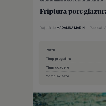
Reteteculinare.RO
/
Carte de bucate
Friptura porc glazur
Rețetă de
MADALINA MARIN
Publicat: 
Portii
Timp pregatire
Timp coacere
Complexitate