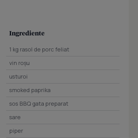
Ingrediente
1 kg rasol de porc feliat
vin roşu
usturoi
smoked paprika
sos BBQ gata preparat
sare
piper