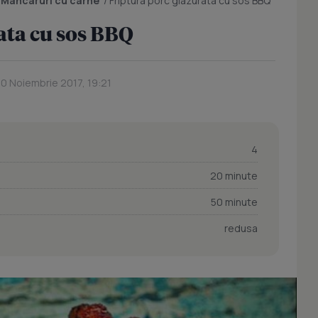
/
Mancaruri cu carne
/
Friptura porc glazurata cu sos BBQ
ata cu sos BBQ
20 Noiembrie 2017, 19:21
4
20 minute
50 minute
redusa