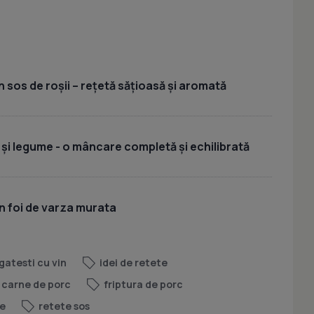
 sos de roșii – rețetă sățioasă și aromată
 și legume - o mâncare completă și echilibrată
n foi de varza murata
gatesti cu vin
idei de retete
 carne de porc
friptura de porc
ne
retete sos