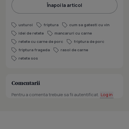
Înapoi la articol
usturoi
friptura
cum sa gatesti cu vin
idei de retete
mancaruri cu carne
retete cu carne de porc
friptura de porc
friptura frageda
rasol de carne
retete sos
Comentarii
Pentru a comenta trebuie sa fii autentificat.
Log in