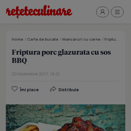
Home
/
Carte de bucate
/
Mancaruri cu carne
/
Friptura porc glazurata cu sos BBQ
Friptura porc glazurata cu sos
BBQ
20 Noiembrie 2017, 19:21
Îmi place
Distribuie