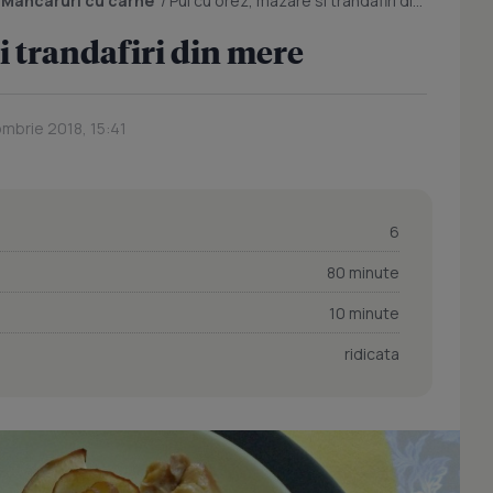
/
Mancaruri cu carne
/
Pui cu orez, mazare si trandafiri din mere
i trandafiri din mere
ombrie 2018, 15:41
6
80 minute
10 minute
ridicata