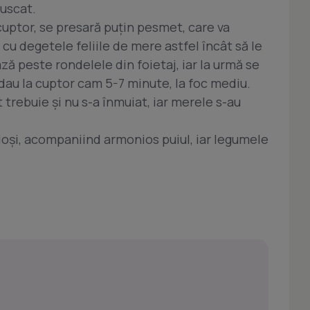
 uscat.
cuptor, se presară puţin pesmet, care va
u degetele feliile de mere astfel încât să le
ză peste rondelele din foietaj, iar la urmă se
dau la cuptor cam 5-7 minute, la foc mediu.
t trebuie şi nu s-a înmuiat, iar merele s-au
cioşi, acompaniind armonios puiul, iar legumele