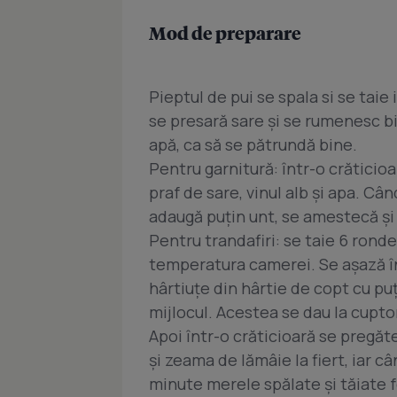
Mod de preparare
Pieptul de pui se spala si se taie 
se presară sare şi se rumenesc b
apă, ca să se pătrundă bine.
Pentru garnitură: într-o crăticio
praf de sare, vinul alb şi apa. Câ
adaugă puţin unt, se amestecă şi 
Pentru trandafiri: se taie 6 ronde
temperatura camerei. Se aşază în
hârtiuţe din hârtie de copt cu puţ
mijlocul. Acestea se dau la cuptor
Apoi într-o crăticioară se pregăt
şi zeama de lămâie la fiert, iar c
minute merele spălate şi tăiate f