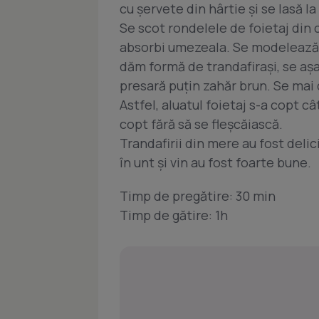
cu şervete din hârtie şi se lasă la
Se scot rondelele de foietaj din 
absorbi umezeala. Se modelează c
dăm formă de trandafiraşi, se aşa
presară puţin zahăr brun. Se mai 
Astfel, aluatul foietaj s-a copt câ
copt fără să se fleşcăiască.
Trandafirii din mere au fost deli
în unt şi vin au fost foarte bune.
Timp de pregătire: 30 min
Timp de gătire: 1h