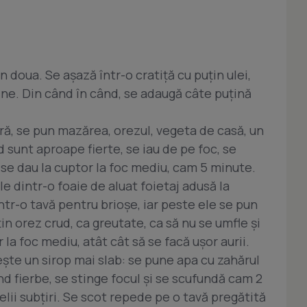
in doua. Se aşază într-o cratiţă cu puţin ulei,
ine. Din când în când, se adaugă câte puţină
ară, se pun mazărea, orezul, vegeta de casă, un
nd sunt aproape fierte, se iau de pe foc, se
se dau la cuptor la foc mediu, cam 5 minute.
le dintr-o foaie de aluat foietaj adusă la
tr-o tavă pentru brioşe, iar peste ele se pun
in orez crud, ca greutate, ca să nu se umfle şi
 la foc mediu, atât cât să se facă uşor aurii.
eşte un sirop mai slab: se pune apa cu zahărul
ând fierbe, se stinge focul şi se scufundă cam 2
elii subţiri. Se scot repede pe o tavă pregătită