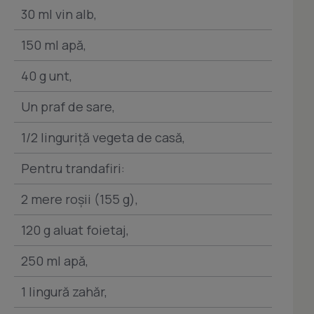
30 ml vin alb,
150 ml apă,
40 g unt,
Un praf de sare,
1/2 linguriţă vegeta de casă,
Pentru trandafiri:
2 mere roşii (155 g),
120 g aluat foietaj,
250 ml apă,
1 lingură zahăr,