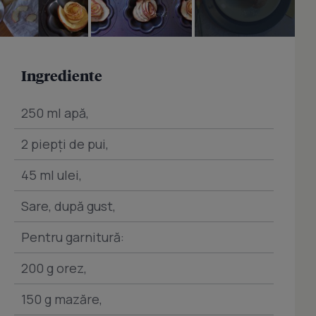
Ingrediente
250 ml apă,
2 piepţi de pui,
45 ml ulei,
Sare, după gust,
Pentru garnitură:
200 g orez,
150 g mazăre,