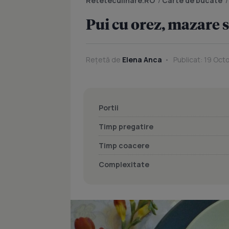
Reteteculinare.RO
/
Carte de bucate
Pui cu orez, mazare s
Rețetă de
Elena Anca
Publicat: 19 Oct
Portii
Timp pregatire
Timp coacere
Complexitate