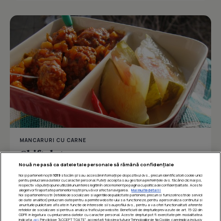
MANCARURI CU CARNE
Chiftelute cu sos
Nouă ne pasă ca datele tale personale să rămână confidențiale
Noi și partenerii noștri
1019
stocăm și/sau accesăm informații pe dispozitivul dvs., precum identificatorii cookie unici
pentru prelucrarea datelor cu caracter personal. Puteți accepta sau gestiona preferințele dvs. făcând clic mai jos,
respectiv vă puteți opune utilizării unui interes legitim în orice moment pe pagina cu politica de confidențialitate. Aceste
Îmi place
Distribuie
alegeri vor fi raportate partenerilor noștri și nu vă vor afecta navigarea.
Mai multe detalii
Noi si partenerii nostri (retelele de socializare si agentiile de publicitate partenere, precum si furnizorii nostri de servicii
de date analitice) prelucram date pentru a permite website-ului sa functioneze, pentru a personaliza continutul si
anunturile publicitare afisate in functie de interesele si/sau profilul dvs., pentru a va oferi functionalitati aferente
retelelor de socializare si pentru a analiza traficul pe website. Beneficiati de drepturile prevazute de art. 15-22 din
GDPR in legatura cu prelucrarea datelor cu caracter personal. Aceste drepturi pot fi exercitate prin modalitatea
indicata
aici
. Prin click pe “ACCEPT TOATE”, acceptati folosirea tuturor Tehnologiilor de tip Cookie, care implica inclusiv