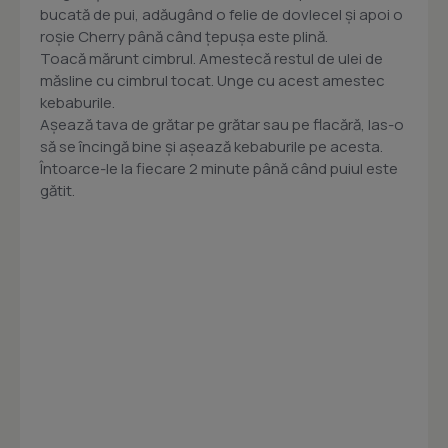
bucată de pui, adăugând o felie de dovlecel și apoi o
roșie Cherry până când țepușa este plină.
Toacă mărunt cimbrul. Amestecă restul de ulei de
măsline cu cimbrul tocat. Unge cu acest amestec
kebaburile.
Așează tava de grătar pe grătar sau pe flacără, las-o
să se încingă bine și așează kebaburile pe acesta.
Întoarce-le la fiecare 2 minute până când puiul este
gătit.