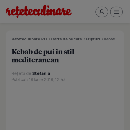
Reteteculinare.RO
/
Carte de bucate
/
Fripturi
/
Kebab de pui in stil mediteranean
Kebab de pui in stil
mediteranean
Rețetă de
Stefania
Publicat: 18 Iunie 2018, 12:43