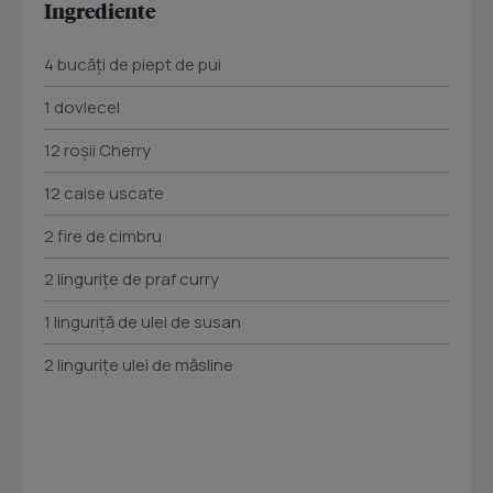
Ingrediente
4 bucăți de piept de pui
1 dovlecel
12 roșii Cherry
12 caise uscate
2 fire de cimbru
2 lingurițe de praf curry
1 linguriță de ulei de susan
2 lingurițe ulei de măsline