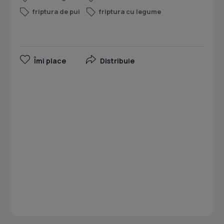
friptura de pui
friptura cu legume
Îmi place
Distribuie