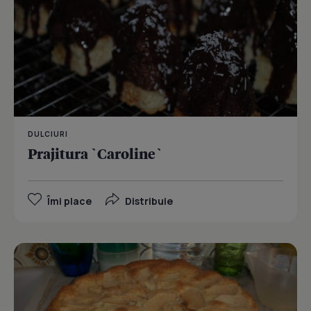
DULCIURI
Prajitura `Caroline`
Îmi place
Distribuie