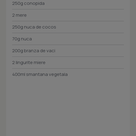
250g conopida
2 mere
250g nuca de cocos
70g nuca
200g branza de vaci
2 lingurite miere
400ml smantana vegetala