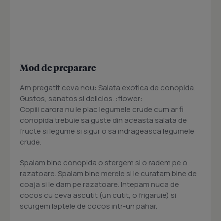
Mod de preparare
Am pregatit ceva nou: Salata exotica de conopida.
Gustos, sanatos si delicios. :flower:
Copiii carora nu le plac legumele crude cum ar fi
conopida trebuie sa guste din aceasta salata de
fructe si legume si sigur o sa indrageasca legumele
crude.
Spalam bine conopida o stergem si o radem pe o
razatoare. Spalam bine merele si le curatam bine de
coaja si le dam pe razatoare. Intepam nuca de
cocos cu ceva ascutit (un cutit, o frigaruie) si
scurgem laptele de cocos intr-un pahar.