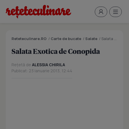
Reteteculinare.RO
/
Carte de bucate
/
Salate
/
Salata Exotica de Conopida
Salata Exotica de Conopida
Rețetă de
ALESSIA CHIRILA
Publicat: 23 Ianuarie 2013, 12:44