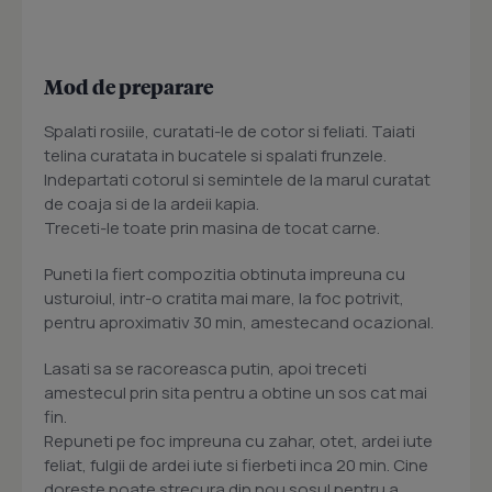
Mod de preparare
Spalati rosiile, curatati-le de cotor si feliati. Taiati
telina curatata in bucatele si spalati frunzele.
Indepartati cotorul si semintele de la marul curatat
de coaja si de la ardeii kapia.
Treceti-le toate prin masina de tocat carne.
Puneti la fiert compozitia obtinuta impreuna cu
usturoiul, intr-o cratita mai mare, la foc potrivit,
pentru aproximativ 30 min, amestecand ocazional.
Lasati sa se racoreasca putin, apoi treceti
amestecul prin sita pentru a obtine un sos cat mai
fin.
Repuneti pe foc impreuna cu zahar, otet, ardei iute
feliat, fulgii de ardei iute si fierbeti inca 20 min. Cine
doreste poate strecura din nou sosul pentru a