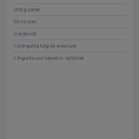
-200 g zahar
-50 ml otet
-2 ardei iuti
-1/2 lingurita fulgi de ardei iute
-1 lingurita sos tabasco, optional