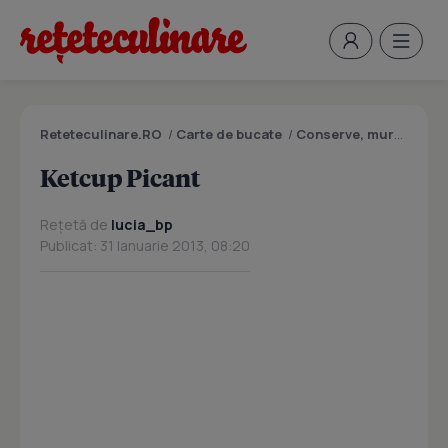
Reteteculinare.RO
/
Carte de bucate
/
Conserve, muraturi
/
K
Ketcup Picant
Rețetă de
lucia_bp
Publicat: 31 Ianuarie 2013, 08:20