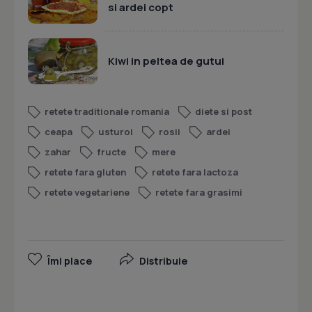
si ardei copt
Kiwi in peltea de gutui
retete traditionale romania
diete si post
ceapa
usturoi
rosii
ardei
zahar
fructe
mere
retete fara gluten
retete fara lactoza
retete vegetariene
retete fara grasimi
Îmi place
Distribuie