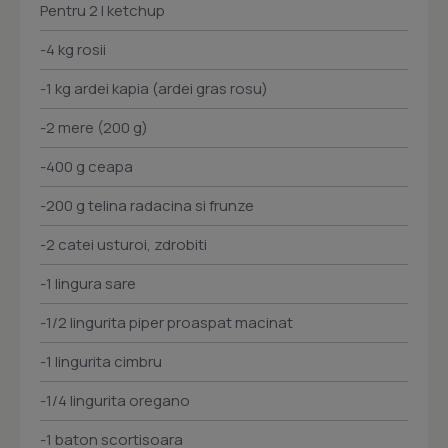
Pentru 2 l ketchup
-4 kg rosii
-1 kg ardei kapia (ardei gras rosu)
-2 mere (200 g)
-400 g ceapa
-200 g telina radacina si frunze
-2 catei usturoi, zdrobiti
-1 lingura sare
-1/2 lingurita piper proaspat macinat
-1 lingurita cimbru
-1/4 lingurita oregano
-1 baton scortisoara