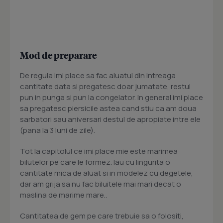
Mod de preparare
De regula imi place sa fac aluatul din intreaga
cantitate data si pregatesc doar jumatate, restul
pun in punga si pun la congelator. In general imi place
sa pregatesc piersicile astea cand stiu ca am doua
sarbatori sau aniversari destul de apropiate intre ele
(pana la 3 luni de zile).
Tot la capitolul ce imi place mie este marimea
bilutelor pe care le formez. Iau cu lingurita o
cantitate mica de aluat si in modelez cu degetele,
dar am grija sa nu fac biluitele mai mari decat o
maslina de marime mare..
Cantitatea de gem pe care trebuie sa o folositi,