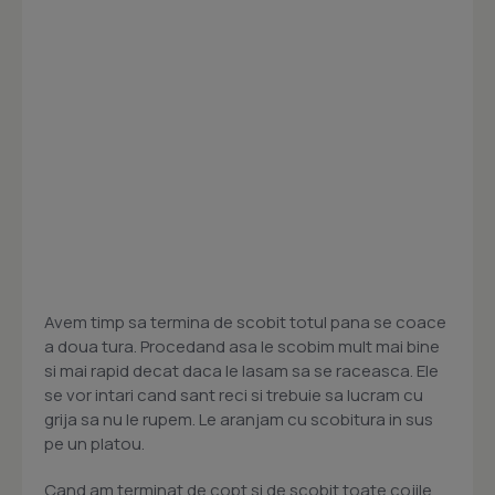
Avem timp sa termina de scobit totul pana se coace
a doua tura. Procedand asa le scobim mult mai bine
si mai rapid decat daca le lasam sa se raceasca. Ele
se vor intari cand sant reci si trebuie sa lucram cu
grija sa nu le rupem. Le aranjam cu scobitura in sus
pe un platou.
Cand am terminat de copt si de scobit toate cojile