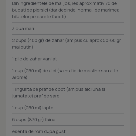
Din ingredientele de mai jos, ies aproximativ 70 de
bucati de piersici (dar depinde, normal, de marimea
bilutelor pe care le faceti)
3 oua mari
2 cups (400 gr) de zahar (am pus cu aprox 50-60 gr
mai putin)
1 plic de zahar vanilat
1 cup (250 ml) de ulei (sa nu fie de masline sau alte
arome)
1 lingurita de praf de copt (am pus aici una si
jumatate) praf de sare
1 cup (250 ml) lapte
6 cups (870 gr) faina
esenta de rom dupa gust