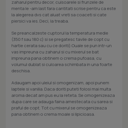
zaharul pentru decor, cuisoarele si frunzele de
menta le -am last fara cantitati scrise pentru ca este
la alegerea dvs cat aluat vreti sa coaceti si cate
piersici va ies. Deci, la treaba.
Se preancalzeste cuptorul la temperatura medie
(350 f sau 180 c) si se pregatesc tavile de copt cu
hartie cerata sau cu ce doriti).Ouale se pun intr-un
vas impreuna cu zaharul si cu mixerul se bat
impreuna pana obtinem o crema pufoasa, cu
volumul dublat si culoarea schimbata in una foarte
deschisa.
Adaugam apoi uleiul si omogenizam, apoi punem
laptele si vanilia. Daca doriti puteti folosi mai multa
aroma decat am pus eu la reteta. Se omogenizeaza
dupa care se adauga faina amestecata cu sarea si
praful de copt. Tot cu mixerul se omogenizeaza
pana obtinem o crema moale si lipicioasa.