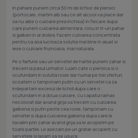
In pahare punem circa 50 ml de lichior de piersici
(portocale, martini alb sau ce alt alcool va place dar
sa nu aibe o culoare prea inchisa) in fiecare dupa
care punem culoarea alimentara, rosu in tr-un pahar
si galben in al doilea. Facem culoarea concentrata
pentru ca asa lucreaza solutia mai bine in aluat si
iese o culoare frumoasa, mai naturala.
Pe o farfurie sau un servetel de hartie punem zahar si
trecem la pasul urmator. Luam cate o piersica si o
scufundam in solutia rosie dar numai pe trei sferturi,
scoatem o tamponam putin cu un servetel ca sa
indepartam excesul de lichid dupa care o
scufundam in a doua culoare, cu capatul ramas
necolorat dar avand grija sa trecem cu culoarea
galbena si putin peste cea rosie, tamponam cu
servetel si dupa culoarea galbena dupa care le
tavalim prin zahar avand grija sa le acoperim pe
toate partile. Le asezam pe un gratar acoperit cu
servetele si lasam sa se usuce.