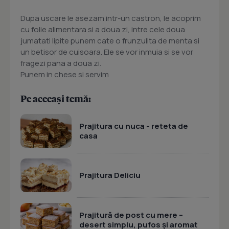
Dupa uscare le asezam intr-un castron, le acoprim
cu folie alimentara si a doua zi, intre cele doua
jumatati lipite punem cate o frunzulita de menta si
un betisor de cuisoara. Ele se vor inmuia si se vor
fragezi pana a doua zi.
Punem in chese si servim
Pe aceeași temă:
Prajitura cu nuca - reteta de
casa
Prajitura Deliciu
Prajitură de post cu mere –
desert simplu, pufos și aromat