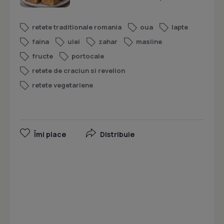
retete traditionale romania
oua
lapte
faina
ulei
zahar
masline
fructe
portocale
retete de craciun si revelion
retete vegetariene
Îmi place
Distribuie