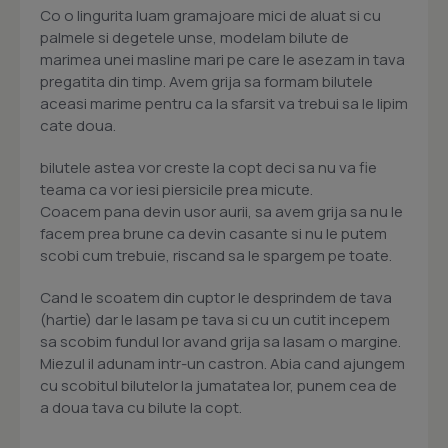
Co o lingurita luam gramajoare mici de aluat si cu
palmele si degetele unse, modelam bilute de
marimea unei masline mari pe care le asezam in tava
pregatita din timp. Avem grija sa formam bilutele
aceasi marime pentru ca la sfarsit va trebui sa le lipim
cate doua.
bilutele astea vor creste la copt deci sa nu va fie
teama ca vor iesi piersicile prea micute.
Coacem pana devin usor aurii, sa avem grija sa nu le
facem prea brune ca devin casante si nu le putem
scobi cum trebuie, riscand sa le spargem pe toate.
Cand le scoatem din cuptor le desprindem de tava
(hartie) dar le lasam pe tava si cu un cutit incepem
sa scobim fundul lor avand grija sa lasam o margine.
Miezul il adunam intr-un castron. Abia cand ajungem
cu scobitul bilutelor la jumatatea lor, punem cea de
a doua tava cu bilute la copt.