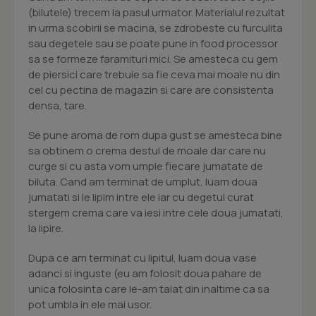
(bilutele) trecem la pasul urmator. Materialul rezultat
in urma scobirii se macina, se zdrobeste cu furculita
sau degetele sau se poate pune in food processor
sa se formeze faramituri mici. Se amesteca cu gem
de piersici care trebuie sa fie ceva mai moale nu din
cel cu pectina de magazin si care are consistenta
densa, tare.
Se pune aroma de rom dupa gust se amesteca bine
sa obtinem o crema destul de moale dar care nu
curge si cu asta vom umple fiecare jumatate de
biluta. Cand am terminat de umplut, luam doua
jumatati si le lipim intre ele iar cu degetul curat
stergem crema care va iesi intre cele doua jumatati,
la lipire.
Dupa ce am terminat cu lipitul, luam doua vase
adanci si inguste (eu am folosit doua pahare de
unica folosinta care le-am taiat din inaltime ca sa
pot umbla in ele mai usor.