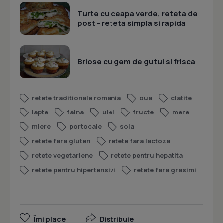
Turte cu ceapa verde, reteta de
post - reteta simpla si rapida
Briose cu gem de gutui si frisca
retete traditionale romania
oua
clatite
lapte
faina
ulei
fructe
mere
miere
portocale
soia
retete fara gluten
retete fara lactoza
retete vegetariene
retete pentru hepatita
retete pentru hipertensivi
retete fara grasimi
Îmi place
Distribuie