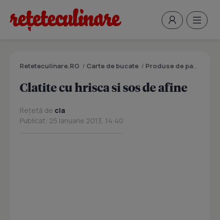
Reteteculinare.RO
/
Carte de bucate
/
Produse de panificatie si patiserie
Clatite cu hrisca si sos de afine
Rețetă de
cla
Publicat: 25 Ianuarie 2013, 14:40