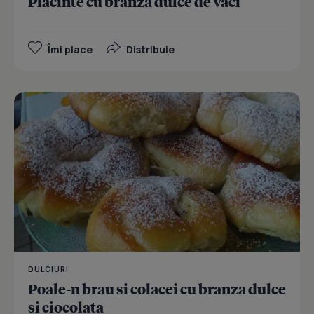
Placinte cu branza dulce de vaci
Îmi place
Distribuie
DULCIURI
Poale-n brau si colacei cu branza dulce
si ciocolata