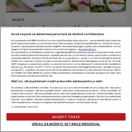
SALATE
Salata Fresh cu Conopida, Prosciutto
si Oua de Prepelita
Nouă ne pasă ca datele tale personale să rămână confidențiale
Noi și partenerii noștri
1019
stocăm și/sau accesăm informații pe dispozitivul dvs., precum identificatorii cookie unici
pentru prelucrarea datelor cu caracter personal. Puteți accepta sau gestiona preferințele dvs. făcând clic mai jos,
respectiv vă puteți opune utilizării unui interes legitim în orice moment pe pagina cu politica de confidențialitate. Aceste
alegeri vor fi raportate partenerilor noștri și nu vă vor afecta navigarea.
Mai multe detalii
Noi si partenerii nostri (retelele de socializare si agentiile de publicitate partenere, precum si furnizorii nostri de servicii
Îmi place
Distribuie
de date analitice) prelucram date pentru a permite website-ului sa functioneze, pentru a personaliza continutul si
anunturile publicitare afisate in functie de interesele si/sau profilul dvs., pentru a va oferi functionalitati aferente
retelelor de socializare si pentru a analiza traficul pe website. Beneficiati de drepturile prevazute de art. 15-22 din
GDPR in legatura cu prelucrarea datelor cu caracter personal. Aceste drepturi pot fi exercitate prin modalitatea
indicata
aici
. Prin click pe “ACCEPT TOATE”, acceptati folosirea tuturor Tehnologiilor de tip Cookie, care implica inclusiv
acceptul dvs. cu privire la stocarea/accesarea informatiilor de catre Vendor-ii cu care colaboram. Prin click pe “VREAU
SA MODIFIC SETARILE INDIVIDUAL” puteti schimba preferintele in mod individual, mai putin cele legate de cookie strict
necesare pentru functionarea website-ului.
Atât noi, cât și partenerii noștri prelucrăm datele pentru a oferi:
Dezvoltarea și îmbunătățirea serviciilor. Stocarea și/sau accesarea informațiilor de pe un dispozitiv. Măsurarea
performanței reclamelor. Utilizarea profilurilor pentru selectarea conținutului personalizat. Crearea profilurilor de
conținut personalizat. Utilizarea profilurilor pentru selectarea publicității personalizate. Crearea profilurilor pentru
publicitate personalizată. Măsurarea performanței conținutului. Înțelegerea publicului prin statistici sau combinații de
date din surse diferite. Utilizarea datelor limitate pentru a selecta conținutul. Utilizarea de date limitate pentru a
selecta publicitatea. Date precise de geolocație și identificarea prin scanarea dispozitivului.
Listă parteneri (furnizori)
ACCEPT TOATE
VREAU SA MODIFIC SETARILE INDIVIDUAL