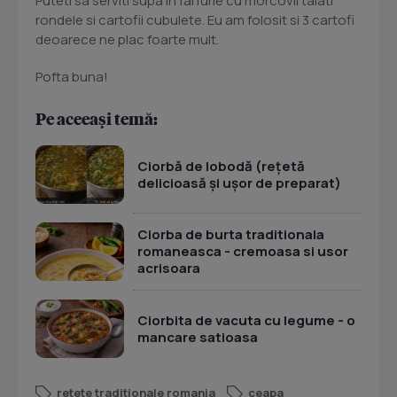
Puteti sa serviti supa in farfurie cu morcovii taiati
rondele si cartofii cubulete. Eu am folosit si 3 cartofi
deoarece ne plac foarte mult.
Pofta buna!
Pe aceeași temă:
Ciorbă de lobodă (rețetă
delicioasă și ușor de preparat)
Ciorba de burta traditionala
romaneasca - cremoasa si usor
acrisoara
Ciorbita de vacuta cu legume - o
mancare satioasa
retete traditionale romania
ceapa