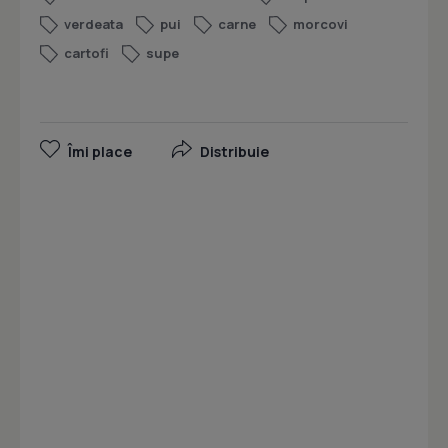
verdeata
pui
carne
morcovi
cartofi
supe
Îmi place
Distribuie