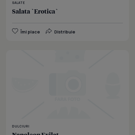
SALATE
Salata `Erotica`
Îmi place
Distribuie
DULCIURI
Napoleon Exilat