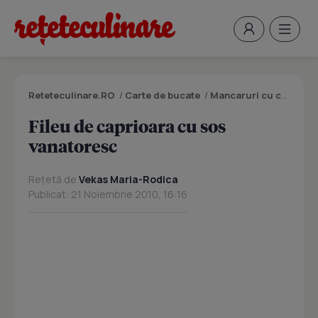
Reteteculinare.RO
/
Carte de bucate
/
Mancaruri cu carne
/
F
Fileu de caprioara cu sos
vanatoresc
Rețetă de
Vekas Maria-Rodica
Publicat: 21 Noiembrie 2010, 16:16