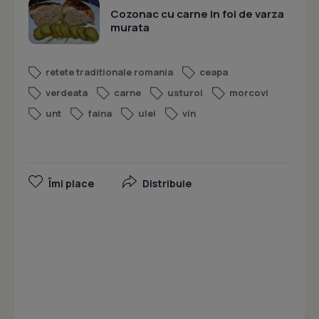
Cozonac cu carne in foi de varza
murata
retete traditionale romania
ceapa
verdeata
carne
usturoi
morcovi
unt
faina
ulei
vin
Îmi place
Distribuie