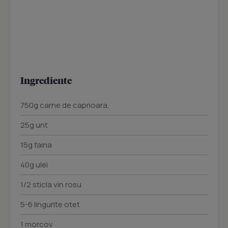
Ingrediente
750g carne de caprioara,
25g unt
15g faina
40g ulei
1/2 sticla vin rosu
5-6 lingurite otet
1 morcov