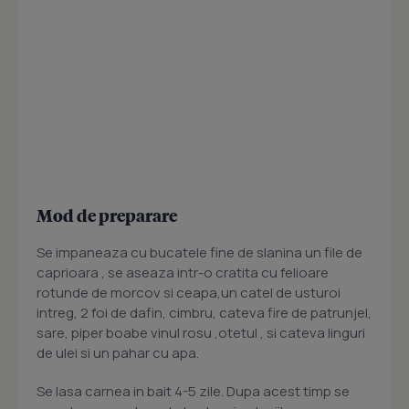
Mod de preparare
Se impaneaza cu bucatele fine de slanina un file de
caprioara , se aseaza intr-o cratita cu felioare
rotunde de morcov si ceapa,un catel de usturoi
intreg, 2 foi de dafin, cimbru, cateva fire de patrunjel,
sare, piper boabe vinul rosu ,otetul , si cateva linguri
de ulei si un pahar cu apa.
Se lasa carnea in bait 4-5 zile. Dupa acest timp se