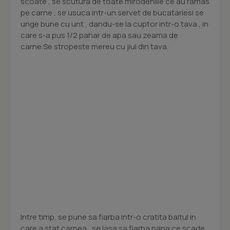
scoate , se scutura de toate mirodeniile ce au ramas
pe carne , se usuca intr-un servet de bucatariesi se
unge bune cu unt , dandu-se la cuptor intr-o tava , in
care s-a pus 1/2 pahar de apa sau zeama de
carne.Se stropeste mereu cu jiul din tava.
Intre timp, se pune sa fiarba intr-o cratita baitul in
care a stat carnea , se lasa sa fiarba pana ce scade