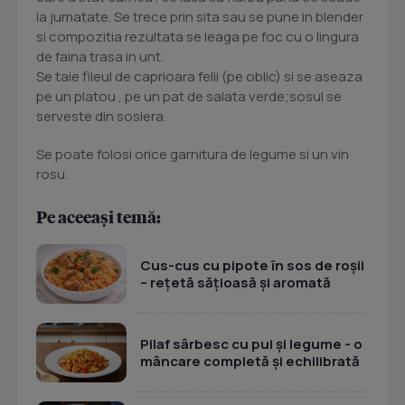
la jumatate. Se trece prin sita sau se pune in blender
si compozitia rezultata se leaga pe foc cu o lingura
de faina trasa in unt.
Se taie fileul de caprioara felii (pe oblic) si se aseaza
pe un platou , pe un pat de salata verde;sosul se
serveste din sosiera.
Se poate folosi orice garnitura de legume si un vin
rosu.
Pe aceeași temă:
Cus-cus cu pipote în sos de roșii
– rețetă sățioasă și aromată
Pilaf sârbesc cu pui și legume - o
mâncare completă și echilibrată