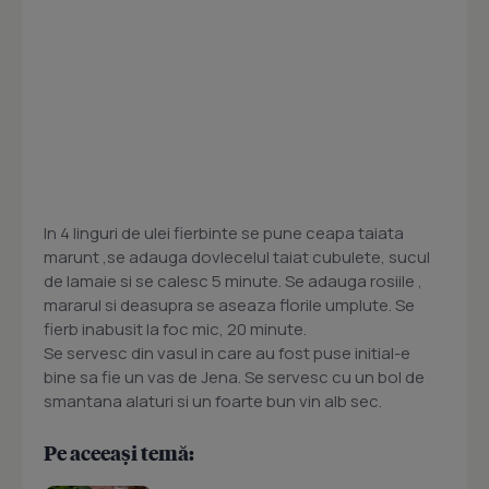
In 4 linguri de ulei fierbinte se pune ceapa taiata
marunt ,se adauga dovlecelul taiat cubulete, sucul
de lamaie si se calesc 5 minute. Se adauga rosiile ,
mararul si deasupra se aseaza florile umplute. Se
fierb inabusit la foc mic, 20 minute.
Se servesc din vasul in care au fost puse initial-e
bine sa fie un vas de Jena. Se servesc cu un bol de
smantana alaturi si un foarte bun vin alb sec.
Pe aceeași temă: