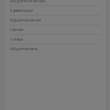
250 g branza de vaci
2 galbenusuri
50g parmezan ras
1 lamaie
1 ceapa
200g smantana;