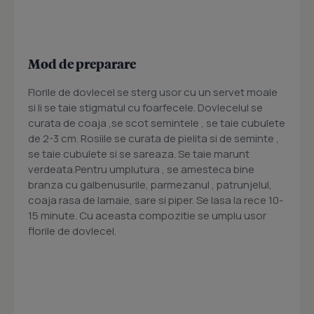
Mod de preparare
Florile de dovlecel se sterg usor cu un servet moale
si li se taie stigmatul cu foarfecele. Dovlecelul se
curata de coaja ,se scot semintele , se taie cubulete
de 2-3 cm. Rosiile se curata de pielita si de seminte ,
se taie cubulete si se sareaza. Se taie marunt
verdeata.Pentru umplutura , se amesteca bine
branza cu galbenusurile, parmezanul , patrunjelul,
coaja rasa de lamaie, sare si piper. Se lasa la rece 10-
15 minute. Cu aceasta compozitie se umplu usor
florile de dovlecel.