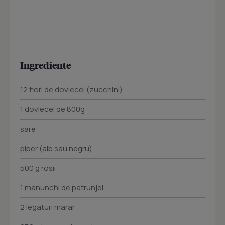
Ingrediente
12 flori de dovlecel (zucchini)
1 dovlecel de 800g
sare
piper (alb sau negru)
500 g rosii
1 manunchi de patrunjel
2 legaturi marar