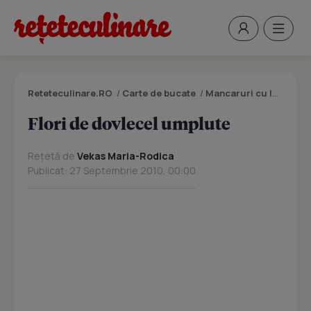
Reteteculinare.RO
/
Carte de bucate
/
Mancaruri cu legume si zarzavaturi
Flori de dovlecel umplute
Rețetă de
Vekas Maria-Rodica
Publicat: 27 Septembrie 2010, 00:00