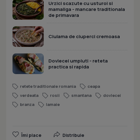
Urzici scazute cu usturoi si
mamaliga - mancare traditionala
de primavara
Ciulama de ciuperci cremoasa
Dovlecei umpluti - reteta
practica si rapida
retete traditionale romania
ceapa
verdeata
rosii
smantana
dovlecei
branza
lamaie
Îmi place
Distribuie