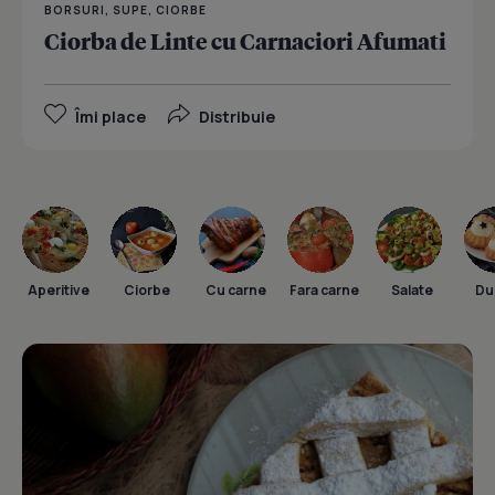
BORSURI, SUPE, CIORBE
Ciorba de Linte cu Carnaciori Afumati
Îmi place
Distribuie
Aperitive
Ciorbe
Cu carne
Fara carne
Salate
Dul