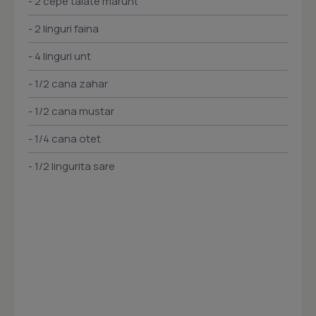
- 2 cepe taiate marunt
- 2 linguri faina
- 4 linguri unt
- 1/2 cana zahar
- 1/2 cana mustar
- 1/4 cana otet
- 1/2 lingurita sare