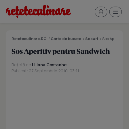
Reteteculinare.RO
/
Carte de bucate
/
Sosuri
/
Sos Aperitiv pentru Sandwich
Sos Aperitiv pentru Sandwich
Rețetă de
Liliana Costache
Publicat: 27 Septembrie 2010, 03:11