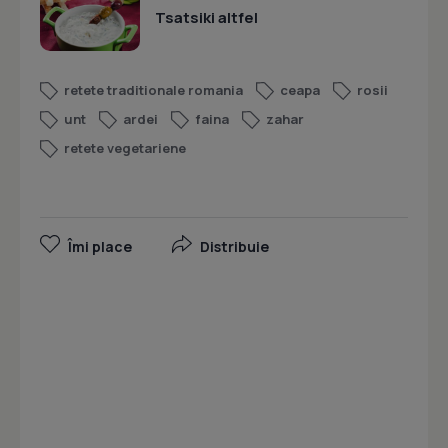
Tsatsiki altfel
retete traditionale romania
ceapa
rosii
unt
ardei
faina
zahar
retete vegetariene
Îmi place
Distribuie