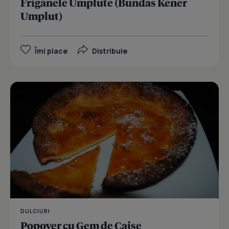
Friganele Umplute (Bundas Kener
Umplut)
Îmi place
Distribuie
DULCIURI
Popover cu Gem de Caise