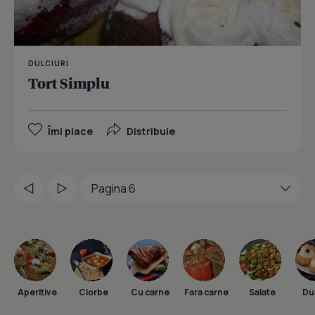
DULCIURI
Tort Simplu
Îmi place
Distribuie
Aperitive
Ciorbe
Cu carne
Fara carne
Salate
Dul