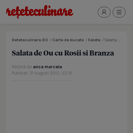
Reteteculinare.RO
/
Carte de bucate
/
Salate
/
Salata de Ou cu Rosii si Branza
Salata de Ou cu Rosii si Branza
Rețetă de
anca marcela
Publicat: 31 August 2012, 22:15