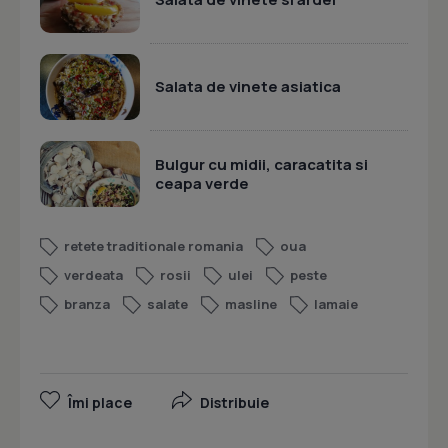
Salata de vinete asiatica
Bulgur cu midii, caracatita si
ceapa verde
retete traditionale romania
oua
verdeata
rosii
ulei
peste
branza
salate
masline
lamaie
Îmi place
Distribuie