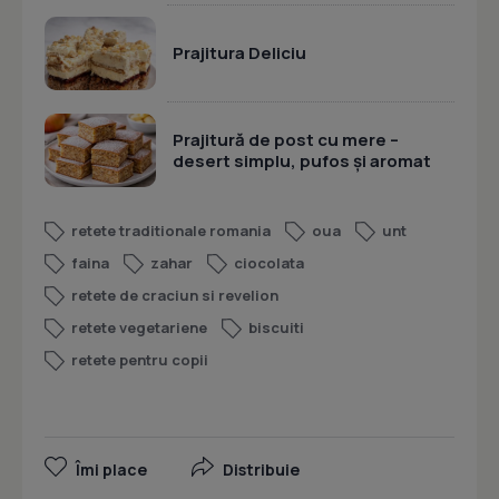
Prajitura Deliciu
Prajitură de post cu mere –
desert simplu, pufos și aromat
retete traditionale romania
oua
unt
faina
zahar
ciocolata
retete de craciun si revelion
retete vegetariene
biscuiti
retete pentru copii
Îmi place
Distribuie