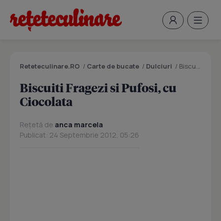
Reteteculinare.RO
/
Carte de bucate
/
Dulciuri
/
Biscuiti Fragezi si Pufosi, cu Ciocolata
Biscuiti Fragezi si Pufosi, cu
Ciocolata
Rețetă de
anca marcela
Publicat: 24 Septembrie 2012, 05:26