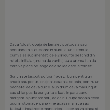
Daca folositi coaja de lamaie / portocala sau
scortisoara si cuisoare in aluat, atunci trebuie
cumva sa suplimentati cele 2 lingurite de lichid din
reteta initiala (aroma de vanilie) cu o aroma lichida
care va place pe langa cele solida care le folositi
Sunt niste biscuiti pufosi, fragezi, buni pentru un
snack sau pentru o ujina usoara la scoala, pentru un
pachetel de ceva dulce la un drum ceva mai lungut
sau chiar pusi la pungulita si luati in parc cand
mergem la plimbare sau, de ce nu, dupa scoala ceva
usor in stomacel pana vine acasa mamica sau
taticul si incalzeste mancarica .... sper sa va placa si