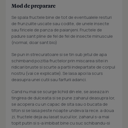
Mod de preparare
Se spala fructele bine de tot de eventualele resturi
de frunzulite uscate sau codite, de unele insecte
sau firicele de panza de paianjeni. Fructele de
padure sant pline de fel de fel de insecte minuscule
(normal, doar sant bio)
Se pun in strecuratoare si se tin sub jetul de apa
schimband pozitia fructelor prin miscarea sitei in
ridicari bruste si scurte a partii indepartate de corpul
nostru (vai ce explicatie). Se lasa apoi la scurs
deasupra unei cutii sau farfurii adanci.
Cand nu mai se scurge lichid din ele, se aseaza in
tingirea de dulceata si se pune zaharul deasupra lor,
se acopera cu un capac de sita sau o bucata de
tifon si se lasa peste noapte undeva la rece. a doua
zi, fructele deja au lasat sucul lor, zaharul s-a mai
topit putin si s-a imbibat bine cu suc schibandu-si