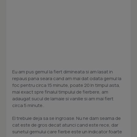
Eu am pus gemul la fiert dimineata si am lasat in
repaus pana seara cand am mai dat odata gemul la
foc pentru circa 15 minute, poate 20 In timpul asta,
mai exact spre finalul timpului de fierbere, am
adaugat sucul de lamaie si vanilie si am mai fiert
circa 5 minute..
El trebuie deja sa se ingroase. Nu ne dam seama de
cat este de gros decat atunci cand este rece, dar
sunetul gemului care fierbe este un indicator foarte