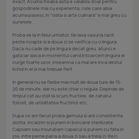
exact. Acuma treaba asta e valabila doar pentru
gospodinele mai cu experienta, cele care abia
acuma pasesc in "viata si arta culinara" e mai greu cu
sunetele.
Proba se ia in felul urmator. Se lasa vasul la racit
peste noapte si a doua zi se verifica cu o lingura.
Daca nu cade de pe lingura decat greu, atunci e
gata iar daca in momentul cand intoarcem lingura el
curge foarte usor, inseamna ca mai are inca destul
lichid in el si mai trebuie fiert.
In general nu se fierbe mai mult de doua ture de 15-
20 de minute, dar nu este chiar o regula. Depinde de
timpul cat au stat la scurs fructele, de zaharul
folosit, de umiditatea fructelor etc.
Dupa ce am facut proba gemului si are consistenta
dorita, incalzim si punem in borcane sterilizate.
Capsam sau insurubam capacul si punem cu fata in
jos, intre perne pana a doua zi sau a treia zi. Reci,