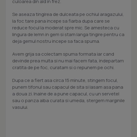
culoarea din ald in frez.
Se aseaza tingirea de dulceata pe ochiul aragazului,
la foc tare pana incepe sa fiarba dupa care se
reduce focul la moderat spre mic. Se amesteca cu
lingura de lemn in gem si stam langa tingire pentru ca
deja gemul nostru incepe sa faca spuma.
Avem grija sa colectam spuma formata iar cand
devinde prea multa si nu mai facem fata, indepartam
cratita de pe foc, curatam si o repunem pe ochi.
Dupa ce a fiert asa circa 15 minute, stingem focul,
punem tifonul sau capacul de sita si lasam asa pana
a doua zi. Inaine de a pune capacul, cu un servetel
sau o panza alba curata si umeda, stergem marginile
vasului.