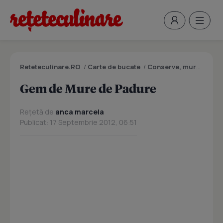
Reteteculinare.RO
/
Carte de bucate
/
Conserve, muraturi
/
G
Gem de Mure de Padure
Rețetă de
anca marcela
Publicat: 17 Septembrie 2012, 06:51