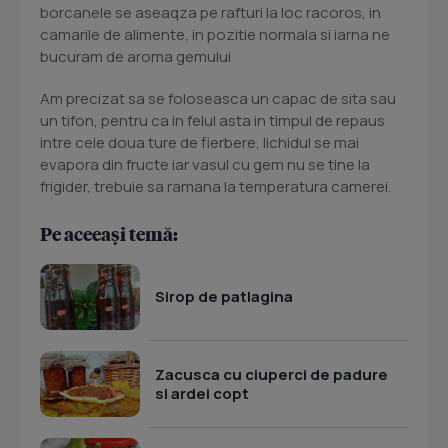
borcanele se aseaqza pe rafturi la loc racoros, in
camarile de alimente, in pozitie normala si iarna ne
bucuram de aroma gemului
Am precizat sa se foloseasca un capac de sita sau
un tifon, pentru ca in felul asta in timpul de repaus
intre cele doua ture de fierbere, lichidul se mai
evapora din fructe iar vasul cu gem nu se tine la
frigider, trebuie sa ramana la temperatura camerei.
Pe aceeași temă:
Sirop de patlagina
Zacusca cu ciuperci de padure
si ardei copt