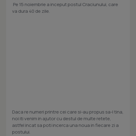
Pe 15 noiembrie a inceput postul Craciunului, care
va dura 40 de zile.
Daca re numeri printre cei care si-au propus sa-l tina,
noi iti venim in ajutor cu destul de multe retete,
astfel incat sa poti incerca una noua in fiecare zi a
postului.