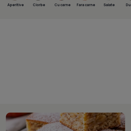
Aperitive
Ciorbe
Cu carne
Fara carne
Salate
Dul