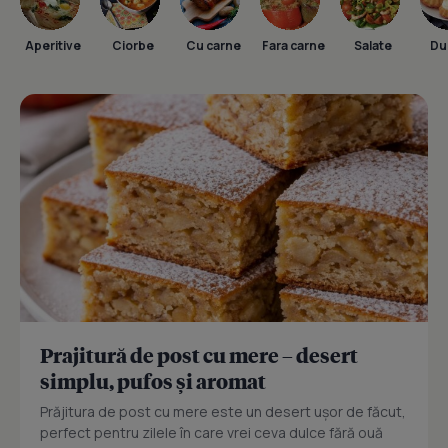
Aperitive
Ciorbe
Cu carne
Fara carne
Salate
Dul
Prajitură de post cu mere – desert
simplu, pufos și aromat
Prăjitura de post cu mere este un desert ușor de făcut,
perfect pentru zilele în care vrei ceva dulce fără ouă