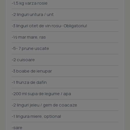
-1,5 kg varza rosie
-2 linguri untura / unt
-3 linguri otet de vin rosu- Obligatoriu!
-½ mar mare, ras
-5- 7 prune uscate
-2 cuisoare
-3 boabe de ienupar
-1 frunza de dafin
-200 ml supa de legume / apa
-2 linguri jeleu / gem de coacaze
-1 lingura miere, optional
-sare