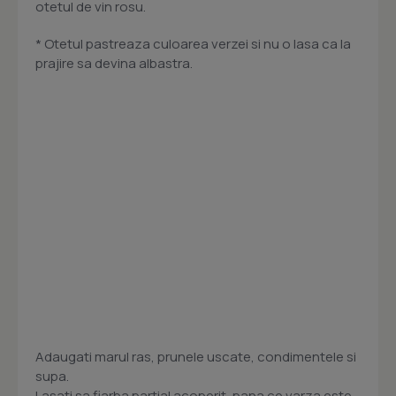
otetul de vin rosu.
* Otetul pastreaza culoarea verzei si nu o lasa ca la
prajire sa devina albastra.
Adaugati marul ras, prunele uscate, condimentele si
supa.
Lasati sa fiarba partial acoperit, pana ce varza este