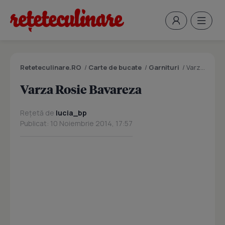
Reteteculinare.RO
/
Carte de bucate
/
Garnituri
/
Varza Rosie Bavareza
Varza Rosie Bavareza
Rețetă de
lucia_bp
Publicat: 10 Noiembrie 2014, 17:57