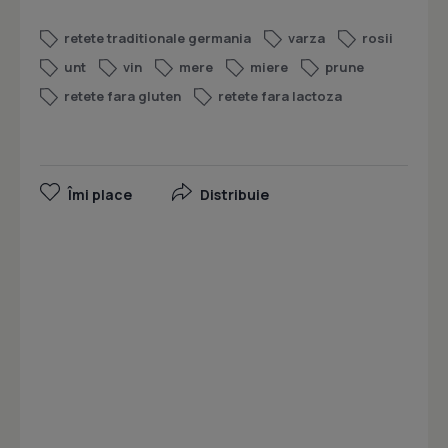
retete traditionale germania
varza
rosii
unt
vin
mere
miere
prune
retete fara gluten
retete fara lactoza
Îmi place
Distribuie