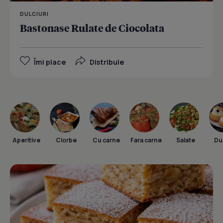
DULCIURI
Bastonase Rulate de Ciocolata
Îmi place
Distribuie
Aperitive
Ciorbe
Cu carne
Fara carne
Salate
Dul