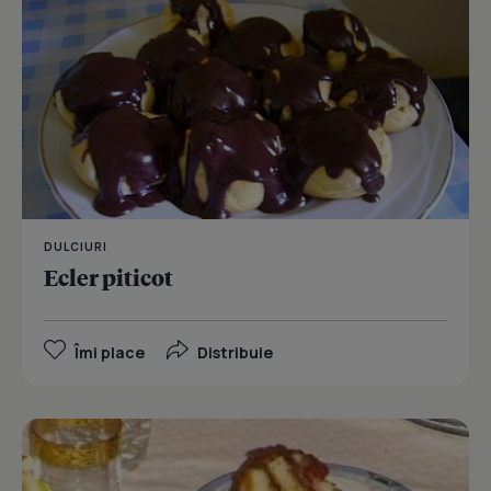
DULCIURI
Ecler piticot
Îmi place
Distribuie