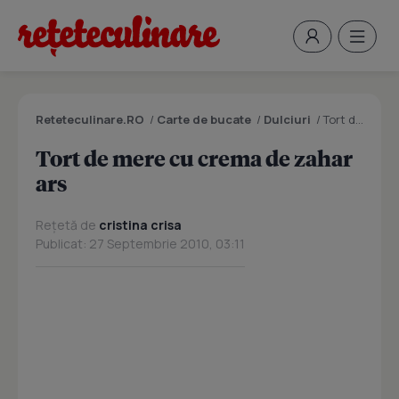
Reteteculinare.RO
/
Carte de bucate
/
Dulciuri
/
Tort de mere cu crema de zahar ars
Tort de mere cu crema de zahar
ars
Rețetă de
cristina crisa
Publicat: 27 Septembrie 2010, 03:11