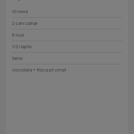
10 mere
2 cani zahar
8 oua
1/2 l lapte
faina
ciocolata + frisca pt ornat