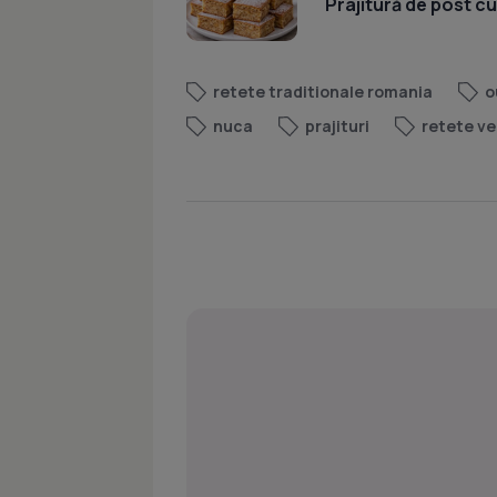
Prajitură de post c
retete traditionale romania
o
nuca
prajituri
retete v