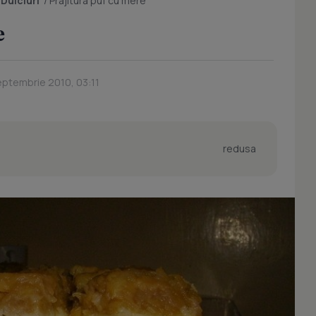
/
Dulciuri
/
Prajitura puf cu mere
e
eptembrie 2010, 03:11
redusa