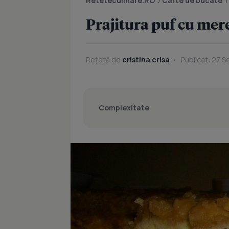
Reteteculinare.RO
/
Carte de bucate
Prajitura puf cu mer
Rețetă de
cristina crisa
Publicat: 27 S
Complexitate