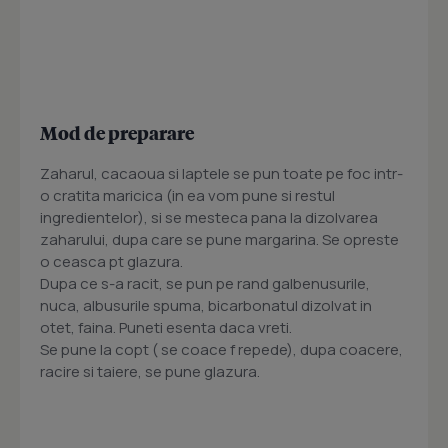
Mod de preparare
Zaharul, cacaoua si laptele se pun toate pe foc intr-
o cratita maricica (in ea vom pune si restul
ingredientelor), si se mesteca pana la dizolvarea
zaharului, dupa care se pune margarina. Se opreste
o ceasca pt glazura.
Dupa ce s-a racit, se pun pe rand galbenusurile,
nuca, albusurile spuma, bicarbonatul dizolvat in
otet, faina. Puneti esenta daca vreti.
Se pune la copt ( se coace f repede), dupa coacere,
racire si taiere, se pune glazura.