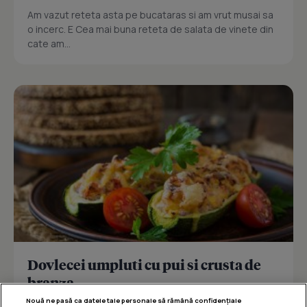
Am vazut reteta asta pe bucataras si am vrut musai sa
o incerc. E Cea mai buna reteta de salata de vinete din
cate am...
Dovlecei umpluti cu pui si crusta de
branza
Nouă ne pasă ca datele tale personale să rămână confidențiale
Reteta delicioasa de dovlecei umpluti cu pui si crusta