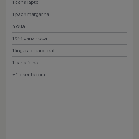
1 cana lapte
1 pach margarina
4 oua
1/2-1 cana nuca
1 lingura bicarbonat
1 cana faina
+/- esenta rom