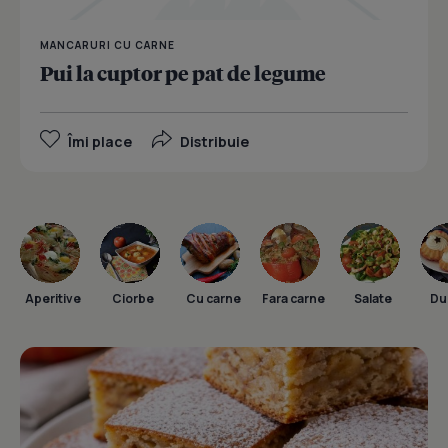
MANCARURI CU CARNE
Pui la cuptor pe pat de legume
Îmi place
Distribuie
Aperitive
Ciorbe
Cu carne
Fara carne
Salate
Dul