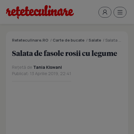
Reteteculinare.RO
/
Carte de bucate
/
Salate
/
Salata de fasole rosii cu legume
Salata de fasole rosii cu legume
Rețetă de
Tania Kiswani
Publicat: 13 Aprilie 2019, 22:41