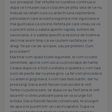
suc proaspat. Dar virtutile lor curative continua si
dupa ce ii muram sau ii coacem pe plita. Iata de ce nu
trebuie sa ratam cura cu ardei în luna septembrie,
perioada in care aceasta leguma e mai viguroasa si
mai gustoasa ca oricind. Reteta pe care vreau sa va
o prezint este o salata aperitiv rapida, extrem de
savuroasa, e o salata specifica sezonul de toamna,
deci mai avem timp ca sa-i putem rasfata pe cei
dragi, fie pe cei de-ai casei, sau pe prieteni. Cum
procedam?
Mai intai vom spala toate legumele, le vom scoate
semintele, apoi le vom usca cu prosoape de hartie.
Ceapa dupa ce a fost curatata si spalata o vom taia
solzi de peste dar nu prea gros. La fel vom proceda si
cu ardeii si gogosarul, ii vom taia fasii subtiri, dar nu
prea lungi. Daca aveti fasole rosii uscate le veti
fierbe cu putina sare, iar dupa ce au fiert bine le veti
lasa intr-o strecuratoare pana se va scurge tot
lichidul. Daca folositi fasole conservate, le scurgeti
de apa si le puneti intr-un vas incapator. Dupa ce
vom taia toate legumele le vom pune in vasul cu