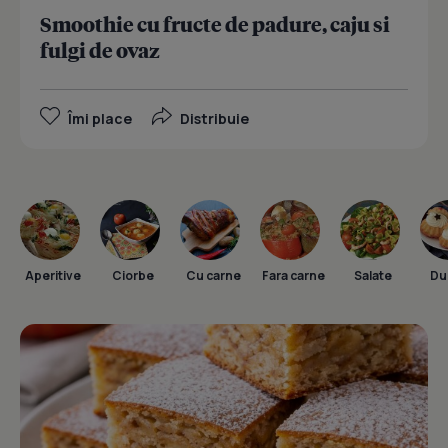
Smoothie cu fructe de padure, caju si
fulgi de ovaz
Îmi place
Distribuie
Aperitive
Ciorbe
Cu carne
Fara carne
Salate
Dul