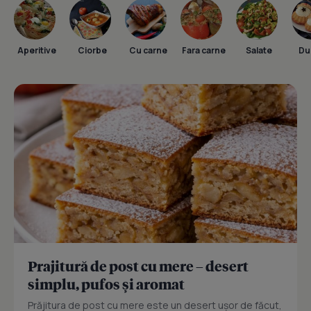
Aperitive
Ciorbe
Cu carne
Fara carne
Salate
Dul
Prajitură de post cu mere – desert
simplu, pufos și aromat
Prăjitura de post cu mere este un desert ușor de făcut,