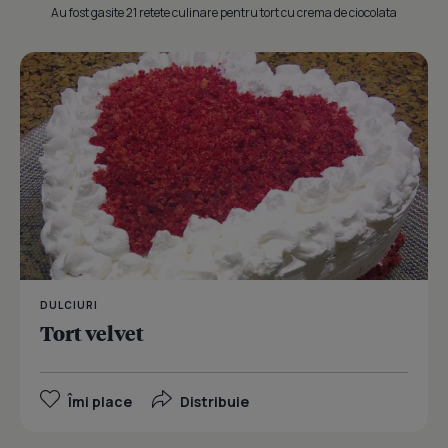
Au fost gasite 21 retete culinare pentru tort cu crema de ciocolata
DULCIURI
Tort velvet
Îmi place
Distribuie