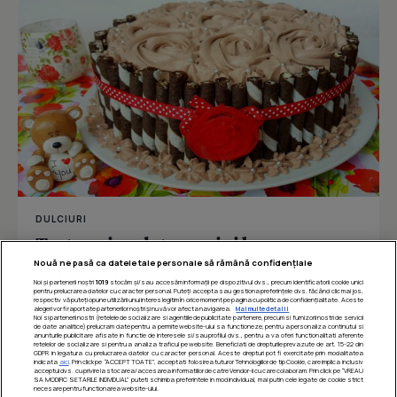
DULCIURI
Tort cu ciocolata, nuci si banane
Nouă ne pasă ca datele tale personale să rămână confidențiale
Noi și partenerii noștri
1019
stocăm și/sau accesăm informații pe dispozitivul dvs., precum identificatorii cookie unici
pentru prelucrarea datelor cu caracter personal. Puteți accepta sau gestiona preferințele dvs. făcând clic mai jos,
respectiv vă puteți opune utilizării unui interes legitim în orice moment pe pagina cu politica de confidențialitate. Aceste
Îmi place
Distribuie
alegeri vor fi raportate partenerilor noștri și nu vă vor afecta navigarea.
Mai multe detalii
Noi si partenerii nostri (retelele de socializare si agentiile de publicitate partenere, precum si furnizorii nostri de servicii
de date analitice) prelucram date pentru a permite website-ului sa functioneze, pentru a personaliza continutul si
anunturile publicitare afisate in functie de interesele si/sau profilul dvs., pentru a va oferi functionalitati aferente
retelelor de socializare si pentru a analiza traficul pe website. Beneficiati de drepturile prevazute de art. 15-22 din
GDPR in legatura cu prelucrarea datelor cu caracter personal. Aceste drepturi pot fi exercitate prin modalitatea
indicata
aici
. Prin click pe “ACCEPT TOATE”, acceptati folosirea tuturor Tehnologiilor de tip Cookie, care implica inclusiv
acceptul dvs. cu privire la stocarea/accesarea informatiilor de catre Vendor-ii cu care colaboram. Prin click pe “VREAU
SA MODIFIC SETARILE INDIVIDUAL” puteti schimba preferintele in mod individual, mai putin cele legate de cookie strict
necesare pentru functionarea website-ului.