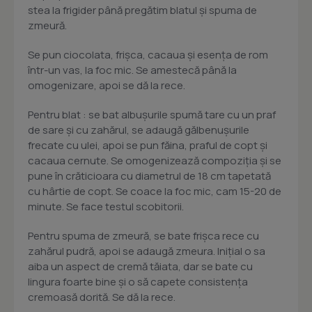
stea la frigider până pregătim blatul şi spuma de
zmeură.
Se pun ciocolata, frişca, cacaua şi esenţa de rom
într-un vas, la foc mic. Se amestecă până la
omogenizare, apoi se dă la rece.
Pentru blat : se bat albuşurile spumă tare cu un praf
de sare şi cu zahărul, se adaugă gălbenuşurile
frecate cu ulei, apoi se pun făina, praful de copt şi
cacaua cernute. Se omogenizează compoziţia şi se
pune în crăticioara cu diametrul de 18 cm tapetată
cu hârtie de copt. Se coace la foc mic, cam 15-20 de
minute. Se face testul scobitorii.
Pentru spuma de zmeură, se bate frişca rece cu
zahărul pudră, apoi se adaugă zmeura. Iniţial o sa
aiba un aspect de cremă tăiata, dar se bate cu
lingura foarte bine şi o să capete consistenţa
cremoasă dorită. Se dă la rece.