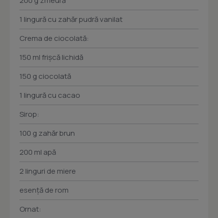
200 g zmeură
1 lingură cu zahăr pudră vanilat
Crema de ciocolată:
150 ml frişcă lichidă
150 g ciocolată
1 lingură cu cacao
Sirop:
100 g zahăr brun
200 ml apă
2 linguri de miere
esenţă de rom
Ornat: