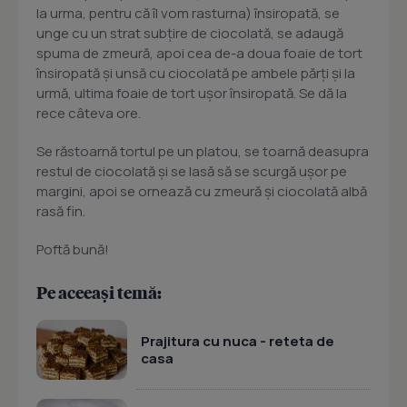
la urma, pentru că îl vom rasturna) însiropată, se
unge cu un strat subţire de ciocolată, se adaugă
spuma de zmeură, apoi cea de-a doua foaie de tort
însiropată şi unsă cu ciocolată pe ambele părţi şi la
urmă, ultima foaie de tort uşor însiropată. Se dă la
rece câteva ore.
Se răstoarnă tortul pe un platou, se toarnă deasupra
restul de ciocolată şi se lasă să se scurgă uşor pe
margini, apoi se ornează cu zmeură şi ciocolată albă
rasă fin.
Poftă bună!
Pe aceeași temă:
Prajitura cu nuca - reteta de
casa