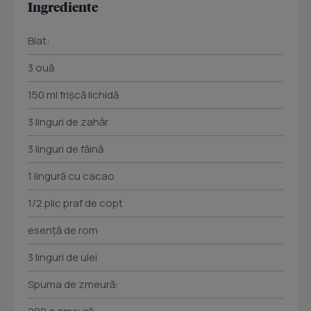
Ingrediente
Blat:
3 ouă
150 ml frişcă lichidă
3 linguri de zahăr
3 linguri de făină
1 lingură cu cacao
1/2 plic praf de copt
esenţă de rom
3 linguri de ulei
Spuma de zmeură: