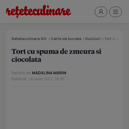
Reteteculinare.RO
/
Carte de bucate
/
Dulciuri
/
Tort cu spuma de zmeura si ciocolata
Tort cu spuma de zmeura si
ciocolata
Rețetă de
MADALINA MARIN
Publicat: 14 Iunie 2017, 18:35