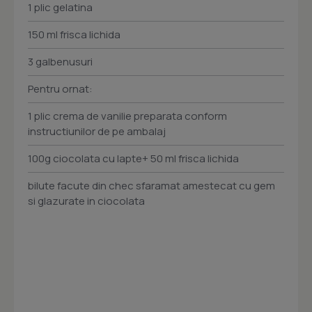
1 plic gelatina
150 ml frisca lichida
3 galbenusuri
Pentru ornat:
1 plic crema de vanilie preparata conform
instructiunilor de pe ambalaj
100g ciocolata cu lapte+ 50 ml frisca lichida
bilute facute din chec sfaramat amestecat cu gem
si glazurate in ciocolata