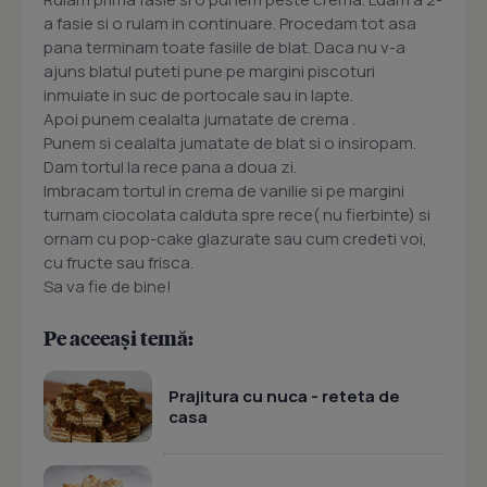
a fasie si o rulam in continuare. Procedam tot asa
pana terminam toate fasiile de blat. Daca nu v-a
ajuns blatul puteti pune pe margini piscoturi
inmuiate in suc de portocale sau in lapte.
Apoi punem cealalta jumatate de crema .
Punem si cealalta jumatate de blat si o insiropam.
Dam tortul la rece pana a doua zi.
Imbracam tortul in crema de vanilie si pe margini
turnam ciocolata calduta spre rece( nu fierbinte) si
ornam cu pop-cake glazurate sau cum credeti voi,
cu fructe sau frisca.
Sa va fie de bine!
Pe aceeași temă:
Prajitura cu nuca - reteta de
casa