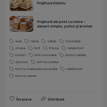
Prajitura Deliciu
Prajitură de post cu mere –
desert simplu, pufos și aromat
oua
faina
zahar
ciocolata
cirese
tort
frisca
retete tort
torturi
tort ciocolata
torturi retete
dulciuri
tort cu crema
tort cu crema de ciocolata
reteta tort
tort cu cacao
Îmi place
Distribuie