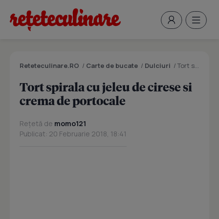
Reteteculinare.RO
/
Carte de bucate
/
Dulciuri
/
Tort spirala cu jeleu de cirese si crema de portocale
Tort spirala cu jeleu de cirese si
crema de portocale
Rețetă de
momo121
Publicat: 20 Februarie 2018, 18:41