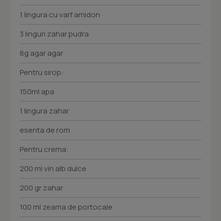
1 lingura cu varf amidon
3 linguri zahar pudra
8g agar agar
Pentru sirop:
150ml apa
1 lingura zahar
esenta de rom
Pentru crema:
200 ml vin alb dulce
200 gr zahar
100 ml zeama de portocale