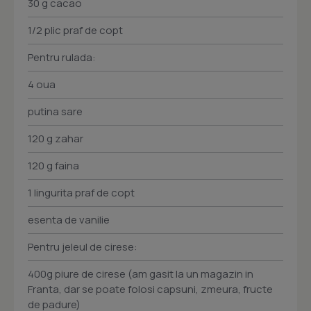
30 g cacao
1/2 plic praf de copt
Pentru rulada:
4 oua
putina sare
120 g zahar
120 g faina
1 lingurita praf de copt
esenta de vanilie
Pentru jeleul de cirese:
400g piure de cirese (am gasit la un magazin in
Franta, dar se poate folosi capsuni, zmeura, fructe
de padure)