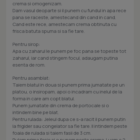
crema si omogenizam.
Dam vasul deoparte si il punem cu fundul in apa rece
pana se raceste, amestecand din cand in cand.
Cand este rece, amestecam crema obtinuta cu
frisca batuta spuma si sa fie tare.
Pentru sirop:
Apa cu zaharul le punem pe foc pana se topeste tot
zaharul, iar cand stingem focul, adaugam putina
esenta de rom.
Pentru asamblat:
Taiem blatul in doua si punem prima jumatate pe un
platou, o insiropam, apoi o incadram cu inelul de la
forma in care am copt blatul.
Punem jumatate din crema de portocale si o
intindem bine pe blat.
Pentru rulada: Jeleul dupa ce s-a racit il punem putin
la frigider sau congelator sa fie tare. Il intindem peste
foaia de rulada si taiem fasii de 3 cm.
Rulam prima fasie si o punem peste crema. Luam a 2-