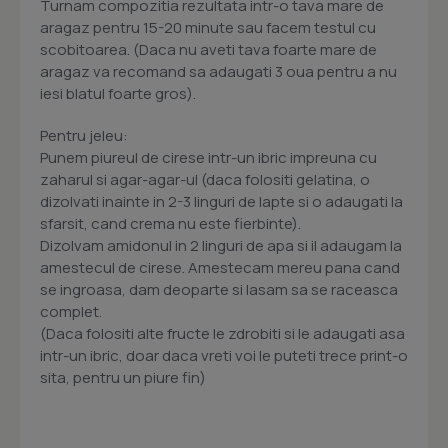
Turnam compozitia rezultata intr-o tava mare de
aragaz pentru 15-20 minute sau facem testul cu
scobitoarea. (Daca nu aveti tava foarte mare de
aragaz va recomand sa adaugati 3 oua pentru a nu
iesi blatul foarte gros).
Pentru jeleu:
Punem piureul de cirese intr-un ibric impreuna cu
zaharul si agar-agar-ul (daca folositi gelatina, o
dizolvati inainte in 2-3 linguri de lapte si o adaugati la
sfarsit, cand crema nu este fierbinte).
Dizolvam amidonul in 2 linguri de apa si il adaugam la
amestecul de cirese. Amestecam mereu pana cand
se ingroasa, dam deoparte si lasam sa se raceasca
complet.
(Daca folositi alte fructe le zdrobiti si le adaugati asa
intr-un ibric, doar daca vreti voi le puteti trece print-o
sita, pentru un piure fin)