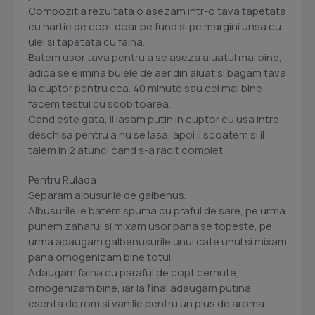
Compozitia rezultata o asezam intr-o tava tapetata
cu hartie de copt doar pe fund si pe margini unsa cu
ulei si tapetata cu faina.
Batem usor tava pentru a se aseza aluatul mai bine,
adica se elimina bulele de aer din aluat si bagam tava
la cuptor pentru cca. 40 minute sau cel mai bine
facem testul cu scobitoarea.
Cand este gata, il lasam putin in cuptor cu usa intre-
deschisa pentru a nu se lasa, apoi il scoatem si il
taiem in 2 atunci cand s-a racit complet.
Pentru Rulada:
Separam albusurile de galbenus.
Albusurile le batem spuma cu praful de sare, pe urma
punem zaharul si mixam usor pana se topeste, pe
urma adaugam galbenusurile unul cate unul si mixam
pana omogenizam bine totul.
Adaugam faina cu paraful de copt cernute,
omogenizam bine, iar la final adaugam putina
esenta de rom si vanilie pentru un plus de aroma.