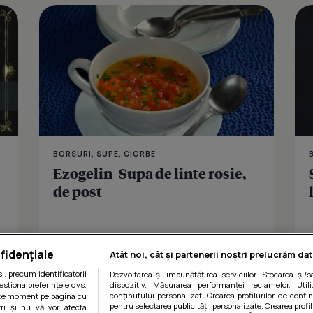
Supa de mer
BORSURI, SUPE, CIORBE
Ezogelin- Supa de linte rosie,
de post
Îmi place
Distribuie
fidențiale
Atât noi, cât și partenerii noștri prelucrăm dat
, precum identificatorii
Dezvoltarea și îmbunătățirea serviciilor. Stocarea și/
estiona preferințele dvs.
dispozitiv. Măsurarea performanței reclamelor. Utili
conținutului personalizat. Crearea profilurilor de conținu
orice moment pe pagina cu
pentru selectarea publicității personalizate. Crearea profil
ștri și nu vă vor afecta