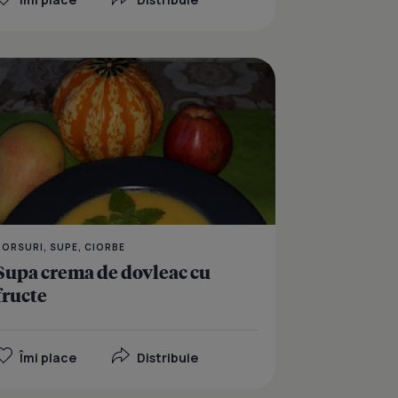
 cu legume si galusti pufoase din gris
Supa de ceapa
BORSURI, SUPE, CIORBE
Supa crema de dovleac cu
fructe
Îmi place
Distribuie