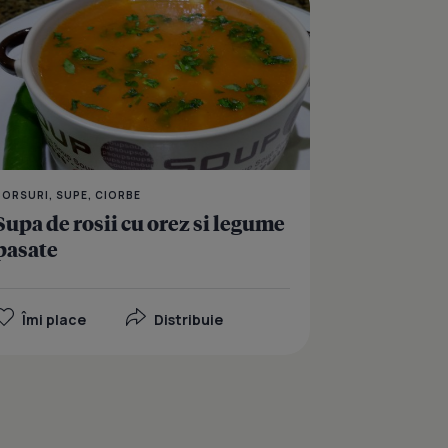
BORSURI, SUPE, CIORBE
Supa de rosii cu orez si legume
pasate
Îmi place
Distribuie