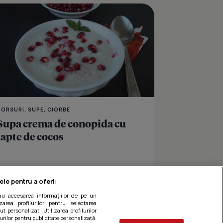
e cu gulii si lapte de cocos
Ezogelin- Supa de linte
BORSURI, SUPE, CIORBE
Supa crema de conopida cu
lapte de cocos
Îmi place
Distribuie
ele pentru a oferi:
sau accesarea informațiilor de pe un
zarea profilurilor pentru selectarea
t personalizat. Utilizarea profilurilor
urilor pentru publicitate personalizată.