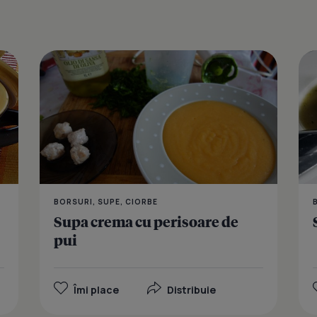
Supa crema 
BORSURI, SUPE, CIORBE
Supa crema cu perisoare de
pui
Îmi place
Distribuie