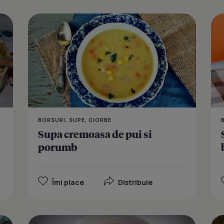
Supa cu zd
BORSURI, SUPE, CIORBE
Supa cremoasa de pui si
porumb
Îmi place
Distribuie
Supa de gal