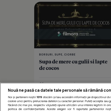
BORSURI, SUPE, CIORBE
Supa de mere cu gulii si lapte
de cocos
Îmi place
Distribuie
Nouă ne pasă ca datele tale personale să rămână con
Noi și partenerii noștri
1019
stocăm și/sau accesăm informații pe dispozitivul dvs.
cookie unici pentru prelucrarea datelor cu caracter personal. Puteți accepta sau g
făcând clic mai jos, respectiv vă puteți opune utilizării unui interes legitim în 
politica de confidențialitate. Aceste alegeri vor fi raportate partenerilor no