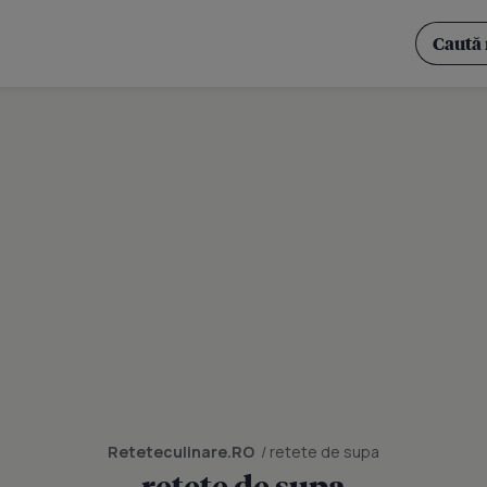
Reteteculinare.RO
/ retete de supa
retete de supa