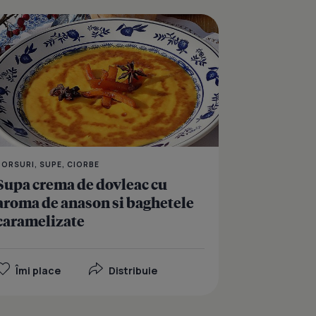
 cu crutoane aromate
Supa crema de legume 
BORSURI, SUPE, CIORBE
Supa crema de dovleac cu
aroma de anason si baghetele
caramelizate
Îmi place
Distribuie