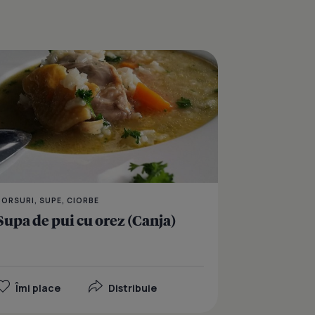
de broccoli cu sticksuri de bacon
Supa crema cu perisoa
BORSURI, SUPE, CIORBE
Supa de pui cu orez (Canja)
Îmi place
Distribuie