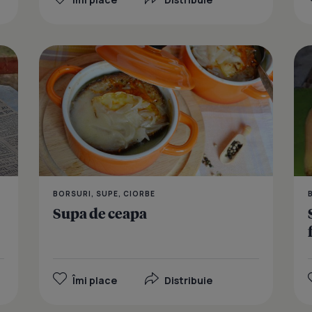
Supa de pui
BORSURI, SUPE, CIORBE
Supa de ceapa
Îmi place
Distribuie