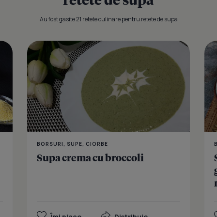
Au fost gasite 21 retete culinare pentru retete de supa
Supa mexica
BORSURI, SUPE, CIORBE
Supa crema cu broccoli
Îmi place
Distribuie