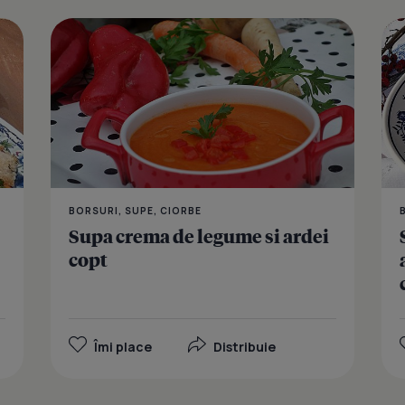
Supa-crema
BORSURI, SUPE, CIORBE
Supa crema de legume si ardei
copt
Îmi place
Distribuie