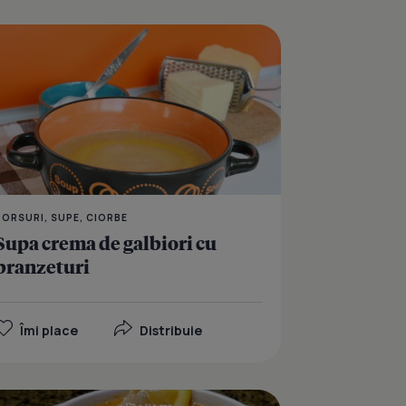
rente
Supa cremoasa de pui 
BORSURI, SUPE, CIORBE
Supa crema de galbiori cu
branzeturi
Îmi place
Distribuie
uste cu piept de pasare
Supa-crema de rosii