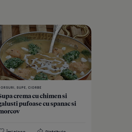
na de rosii cu galuste de malai
Supa crema cu broccol
BORSURI, SUPE, CIORBE
Supa crema cu chimen si
galusti pufoase cu spanac si
morcov
Îmi place
Distribuie