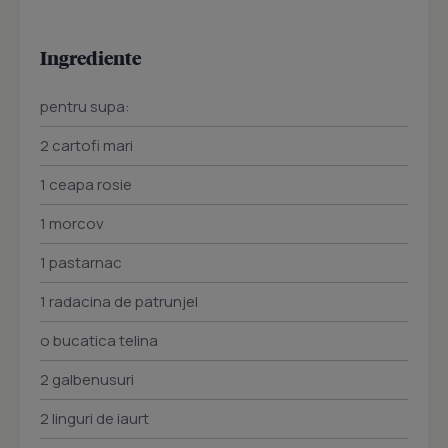
Ingrediente
pentru supa:
2 cartofi mari
1 ceapa rosie
1 morcov
1 pastarnac
1 radacina de patrunjel
o bucatica telina
2 galbenusuri
2 linguri de iaurt