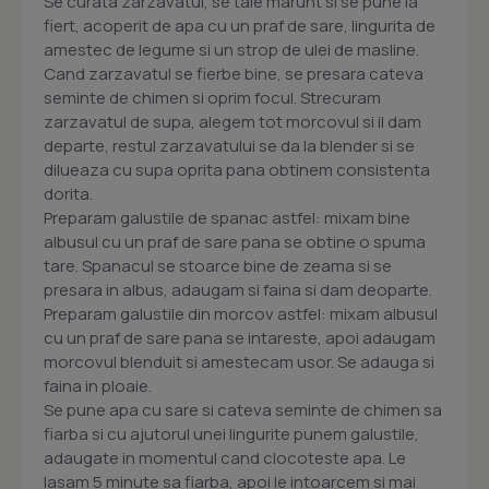
Se curata zarzavatul, se taie marunt si se pune la
fiert, acoperit de apa cu un praf de sare, lingurita de
amestec de legume si un strop de ulei de masline.
Cand zarzavatul se fierbe bine, se presara cateva
seminte de chimen si oprim focul. Strecuram
zarzavatul de supa, alegem tot morcovul si il dam
departe, restul zarzavatului se da la blender si se
dilueaza cu supa oprita pana obtinem consistenta
dorita.
Preparam galustile de spanac astfel: mixam bine
albusul cu un praf de sare pana se obtine o spuma
tare. Spanacul se stoarce bine de zeama si se
presara in albus, adaugam si faina si dam deoparte.
Preparam galustile din morcov astfel: mixam albusul
cu un praf de sare pana se intareste, apoi adaugam
morcovul blenduit si amestecam usor. Se adauga si
faina in ploaie.
Se pune apa cu sare si cateva seminte de chimen sa
fiarba si cu ajutorul unei lingurite punem galustile,
adaugate in momentul cand clocoteste apa. Le
lasam 5 minute sa fiarba, apoi le intoarcem si mai