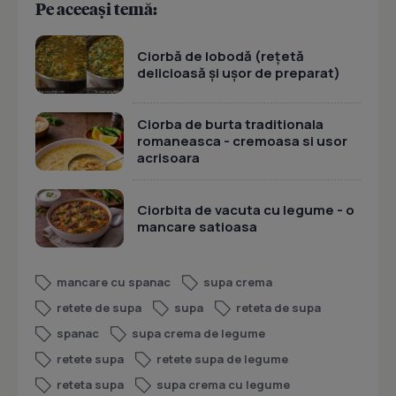
Pe aceeași temă:
Ciorbă de lobodă (rețetă
delicioasă și ușor de preparat)
Ciorba de burta traditionala
romaneasca - cremoasa si usor
acrisoara
Ciorbita de vacuta cu legume - o
mancare satioasa
mancare cu spanac
supa crema
retete de supa
supa
reteta de supa
spanac
supa crema de legume
retete supa
retete supa de legume
reteta supa
supa crema cu legume