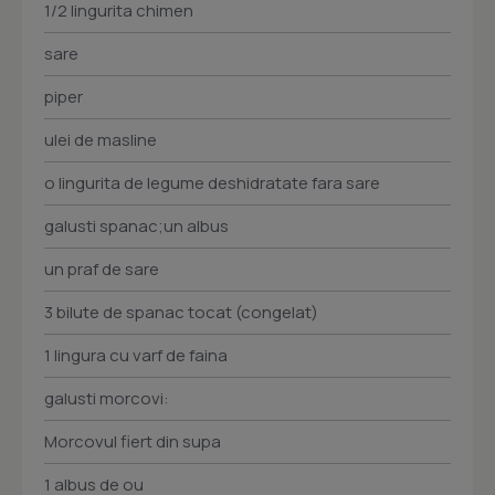
1/2 lingurita chimen
sare
piper
ulei de masline
o lingurita de legume deshidratate fara sare
galusti spanac;un albus
un praf de sare
3 bilute de spanac tocat (congelat)
1 lingura cu varf de faina
galusti morcovi:
Morcovul fiert din supa
1 albus de ou