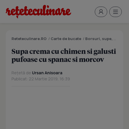
Reteteculinare.RO
/
Carte de bucate
/
Borsuri, supe, ciorbe
Supa crema cu chimen si galusti
pufoase cu spanac si morcov
Rețetă de
Ursan Anisoara
Publicat: 22 Martie 2019, 16:39