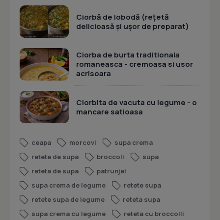
Ciorbă de lobodă (rețetă
delicioasă și ușor de preparat)
Ciorba de burta traditionala
romaneasca - cremoasa si usor
acrisoara
Ciorbita de vacuta cu legume - o
mancare satioasa
ceapa
morcovi
supa crema
retete de supa
broccoli
supa
reteta de supa
patrunjel
supa crema de legume
retete supa
retete supa de legume
reteta supa
supa crema cu legume
reteta cu broccolli