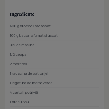
Ingrediente
400 g broccoli proaspat
100 g bacon afumat si uscat
ulei de masline
1/2 ceapa
2 morcovi
1 radacina de patrunjel
1 legatura de marar verde
4 cartofi potriviti
1 ardei rosu