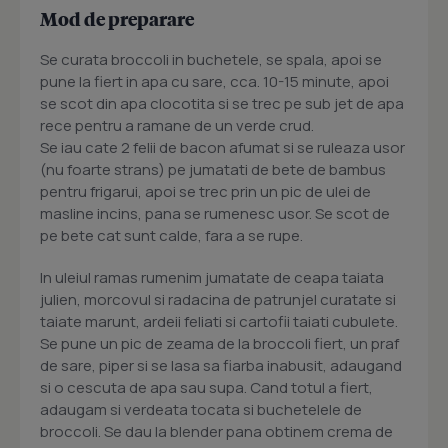
Mod de preparare
Se curata broccoli in buchetele, se spala, apoi se
pune la fiert in apa cu sare, cca. 10-15 minute, apoi
se scot din apa clocotita si se trec pe sub jet de apa
rece pentru a ramane de un verde crud.
Se iau cate 2 felii de bacon afumat si se ruleaza usor
(nu foarte strans) pe jumatati de bete de bambus
pentru frigarui, apoi se trec prin un pic de ulei de
masline incins, pana se rumenesc usor. Se scot de
pe bete cat sunt calde, fara a se rupe.
In uleiul ramas rumenim jumatate de ceapa taiata
julien, morcovul si radacina de patrunjel curatate si
taiate marunt, ardeii feliati si cartofii taiati cubulete.
Se pune un pic de zeama de la broccoli fiert, un praf
de sare, piper si se lasa sa fiarba inabusit, adaugand
si o cescuta de apa sau supa. Cand totul a fiert,
adaugam si verdeata tocata si buchetelele de
broccoli. Se dau la blender pana obtinem crema de