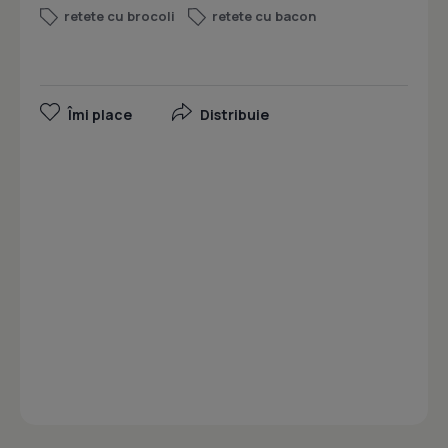
retete cu brocoli
retete cu bacon
Îmi place
Distribuie