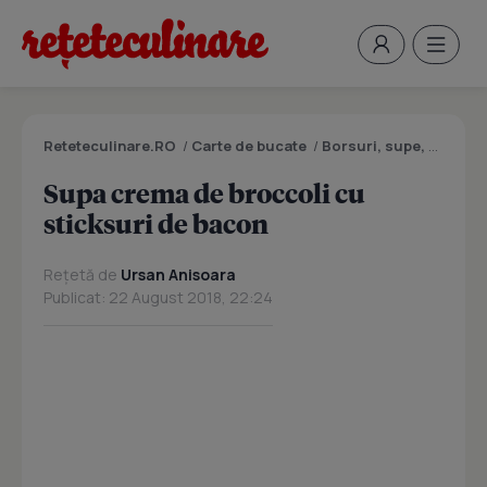
Reteteculinare.RO
/
Carte de bucate
/
Borsuri, supe, ciorbe
Supa crema de broccoli cu
sticksuri de bacon
Rețetă de
Ursan Anisoara
Publicat: 22 August 2018, 22:24