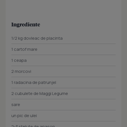
Ingrediente
1/2 kg dovleac de placinta
1 cartof mare
1 ceapa
2 morcovi
1 radacina de patrunjel
2 cubulete de Maggi Legume
sare
un pic de ulei
2-3 stelute de anason