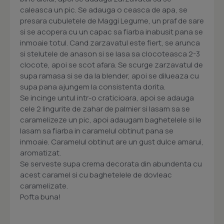
caleasca un pic. Se adauga o ceasca de apa, se
presara cubuletele de Maggi Legume, un praf de sare
si se acopera cu un capac sa fiarba inabusit pana se
inmoaie totul. Cand zarzavatul este fiert, se arunca
si stelutele de anason si se lasa sa clocoteasca 2-3
clocote, apoi se scot afara. Se scurge zarzavatul de
supa ramasa si se da la blender, apoi se dilueaza cu
supa pana ajungem la consistenta dorita.
Se incinge untul intr-o craticioara, apoi se adauga
cele 2 lingurite de zahar de palmier si lasam sa se
caramelizeze un pic, apoi adaugam baghetelele si le
lasam sa fiarba in caramelul obtinut pana se
inmoaie. Caramelul obtinut are un gust dulce amarui,
aromatizat.
Se serveste supa crema decorata din abundenta cu
acest caramel si cu baghetelele de dovleac
caramelizate.
Pofta buna!