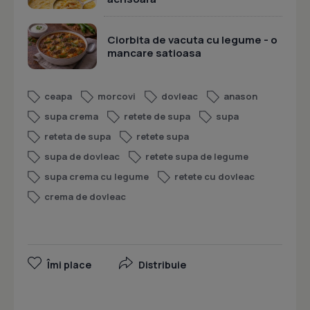
Ciorbita de vacuta cu legume - o
mancare satioasa
ceapa
morcovi
dovleac
anason
supa crema
retete de supa
supa
reteta de supa
retete supa
supa de dovleac
retete supa de legume
supa crema cu legume
retete cu dovleac
crema de dovleac
Îmi place
Distribuie