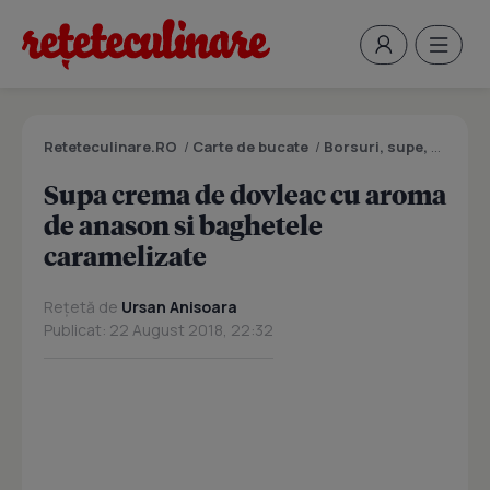
Reteteculinare.RO
/
Carte de bucate
/
Borsuri, supe, ciorbe
Supa crema de dovleac cu aroma
de anason si baghetele
caramelizate
Rețetă de
Ursan Anisoara
Publicat: 22 August 2018, 22:32