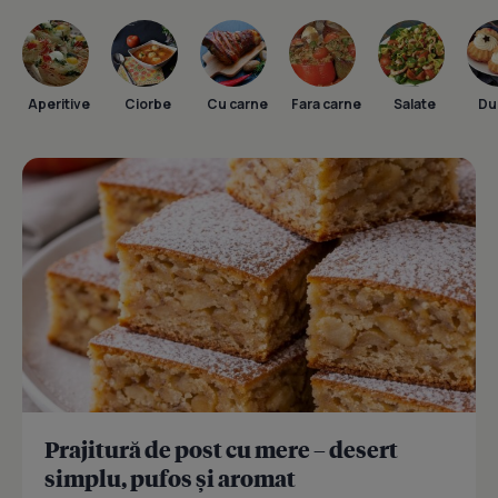
Aperitive
Ciorbe
Cu carne
Fara carne
Salate
Dul
Prajitură de post cu mere – desert
simplu, pufos și aromat