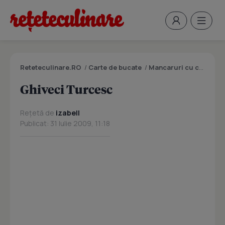
Reteteculinare.RO
/
Carte de bucate
/
Mancaruri cu carne
/
G
Ghiveci Turcesc
Rețetă de
izabell
Publicat: 31 Iulie 2009, 11:18