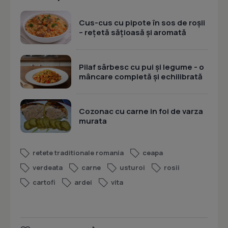
Cus-cus cu pipote în sos de roșii
– rețetă sățioasă și aromată
Pilaf sârbesc cu pui și legume - o
mâncare completă și echilibrată
Cozonac cu carne in foi de varza
murata
retete traditionale romania
ceapa
verdeata
carne
usturoi
rosii
cartofi
ardei
vita