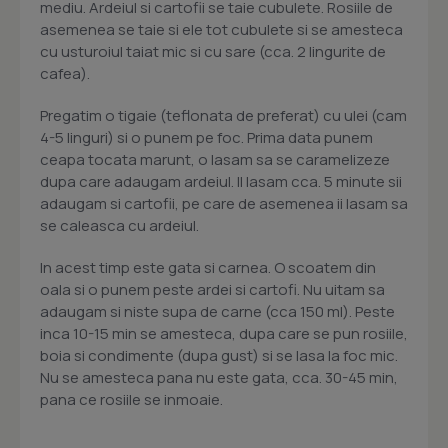
mediu. Ardeiul si cartofii se taie cubulete. Rosiile de
asemenea se taie si ele tot cubulete si se amesteca
cu usturoiul taiat mic si cu sare (cca. 2 lingurite de
cafea).
Pregatim o tigaie (teflonata de preferat) cu ulei (cam
4-5 linguri) si o punem pe foc. Prima data punem
ceapa tocata marunt, o lasam sa se caramelizeze
dupa care adaugam ardeiul. Il lasam cca. 5 minute sii
adaugam si cartofii, pe care de asemenea ii lasam sa
se caleasca cu ardeiul.
In acest timp este gata si carnea. O scoatem din
oala si o punem peste ardei si cartofi. Nu uitam sa
adaugam si niste supa de carne (cca 150 ml). Peste
inca 10-15 min se amesteca, dupa care se pun rosiile,
boia si condimente (dupa gust) si se lasa la foc mic.
Nu se amesteca pana nu este gata, cca. 30-45 min,
pana ce rosiile se inmoaie.