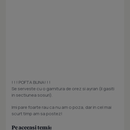
! ! ! POFTA BUNA! ! !
Se serveste cu o garnitura de orez si ayran (il gasiti
in sectiunea sosuri).
Imi pare foarte rau ca nu am o poza, dar in cel mai
scurt timp am sa postez!
Pe aceeași temă: