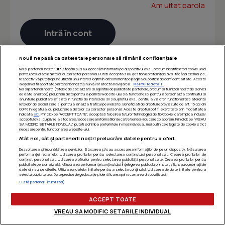
Am uitat parola
Nouă ne pasă ca datele tale personale să rămână confidențiale
Noi și partenerii noștri
1017
stocăm și/sau accesăm informații pe dispozitivul dvs., precum identificatorii cookie unici
pentru prelucrarea datelor cu caracter personal. Puteți accepta sau gestiona preferințele dvs. făcând clic mai jos,
respectiv vă puteți opune utilizării unui interes legitim în orice moment pe pagina cu politica de confidențialitate. Aceste
alegeri vor fi raportate partenerilor noștri și nu vă vor afecta navigarea.
Mai multe detalii
Noi si partenerii nostri (retelele de socializare si agentiile de publicitate partenere, precum si furnizorii nostri de servicii
de date analitice) prelucram date pentru a permite website-ului sa functioneze, pentru a personaliza continutul si
anunturile publicitare afisate in functie de interesele si/sau profilul dvs., pentru a va oferi functionalitati aferente
retelelor de socializare si pentru a analiza traficul pe website. Beneficiati de drepturile prevazute de art. 15-22 din
GDPR in legatura cu prelucrarea datelor cu caracter personal. Aceste drepturi pot fi exercitate prin modalitatea
indicata
aici
. Prin click pe “ACCEPT TOATE”, acceptati folosirea tuturor Tehnologiilor de tip Cookie, care implica inclusiv
acceptul dvs. cu privire la stocarea/accesarea informatiilor de catre Vendor-ii cu care colaboram. Prin click pe “VREAU
SA MODIFIC SETARILE INDIVIDUAL” puteti schimba preferintele in mod individual, mai putin cele legate de cookie strict
necesare pentru functionarea website-ului.
Atât noi, cât și partenerii noștri prelucrăm datele pentru a oferi:
Dezvoltarea și îmbunătățirea serviciilor. Stocarea și/sau accesarea informațiilor de pe un dispozitiv. Măsurarea
performanței reclamelor. Utilizarea profilurilor pentru selectarea conținutului personalizat. Crearea profilurilor de
conținut personalizat. Utilizarea profilurilor pentru selectarea publicității personalizate. Crearea profilurilor pentru
publicitate personalizată. Măsurarea performanței conținutului. Înțelegerea publicului prin statistici sau combinații de
date din surse diferite. Utilizarea datelor limitate pentru a selecta conținutul. Utilizarea de date limitate pentru a
selecta publicitatea. Date precise de geolocație și identificarea prin scanarea dispozitivului.
Listă parteneri (furnizori)
ACCEPT TOATE
VREAU SA MODIFIC SETARILE INDIVIDUAL