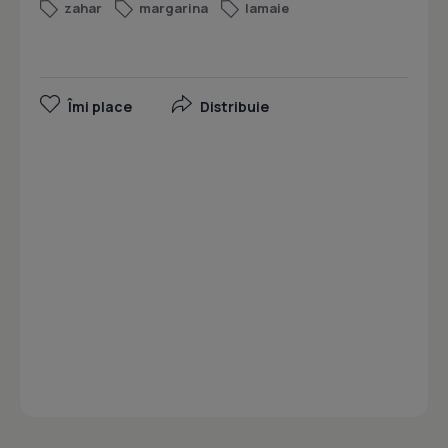
zahar
margarina
lamaie
Îmi place
Distribuie