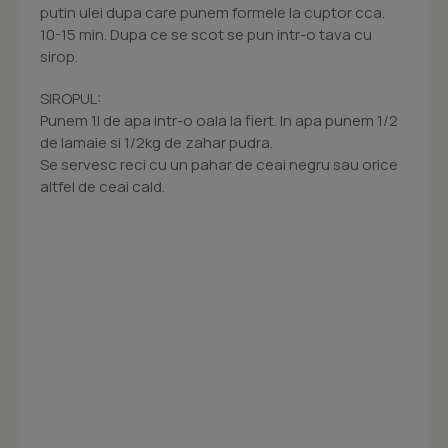
putin ulei dupa care punem formele la cuptor cca.
10-15 min. Dupa ce se scot se pun intr-o tava cu
sirop.
SIROPUL:
Punem 1l de apa intr-o oala la fiert. In apa punem 1/2
de lamaie si 1/2kg de zahar pudra.
Se servesc reci cu un pahar de ceai negru sau orice
altfel de ceai cald.