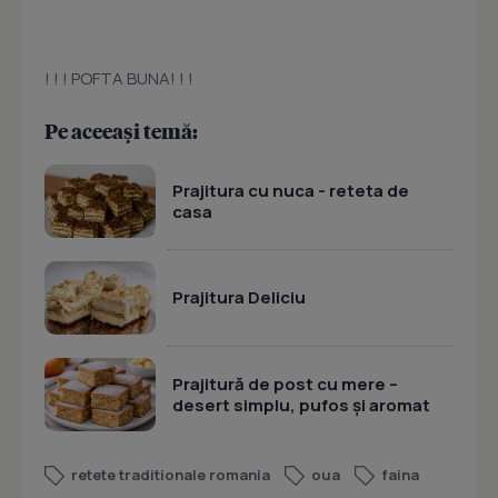
! ! ! POFTA BUNA! ! !
Pe aceeași temă:
Prajitura cu nuca - reteta de
casa
Prajitura Deliciu
Prajitură de post cu mere –
desert simplu, pufos și aromat
retete traditionale romania
oua
faina