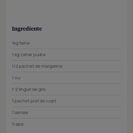
Ingrediente
1kg faina
1 kg zahar pudra
1/2 pachet de margarina
1 ou
1-2 linguri de gris
1 pachet praf de copt
1 lamaie
1l apa