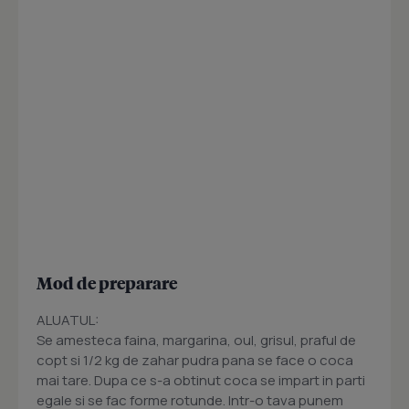
Mod de preparare
ALUATUL:
Se amesteca faina, margarina, oul, grisul, praful de
copt si 1/2 kg de zahar pudra pana se face o coca
mai tare. Dupa ce s-a obtinut coca se impart in parti
egale si se fac forme rotunde. Intr-o tava punem