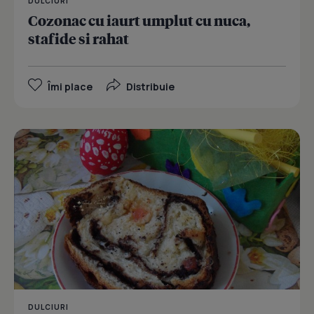
DULCIURI
Cozonac cu iaurt umplut cu nuca,
stafide si rahat
Îmi place
Distribuie
DULCIURI