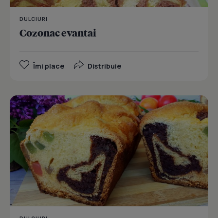
DULCIURI
Cozonac evantai
Îmi place
Distribuie