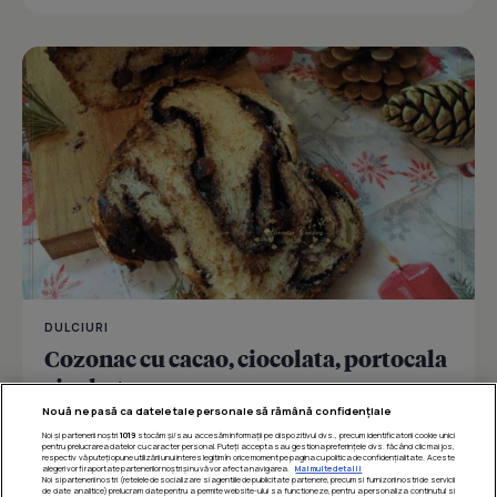
DULCIURI
Cozonac cu cacao, ciocolata, portocala
si rahat
Nouă ne pasă ca datele tale personale să rămână confidențiale
Noi și partenerii noștri
1019
stocăm și/sau accesăm informații pe dispozitivul dvs., precum identificatorii cookie unici
pentru prelucrarea datelor cu caracter personal. Puteți accepta sau gestiona preferințele dvs. făcând clic mai jos,
respectiv vă puteți opune utilizării unui interes legitim în orice moment pe pagina cu politica de confidențialitate. Aceste
Îmi place
Distribuie
alegeri vor fi raportate partenerilor noștri și nu vă vor afecta navigarea.
Mai multe detalii
Noi si partenerii nostri (retelele de socializare si agentiile de publicitate partenere, precum si furnizorii nostri de servicii
de date analitice) prelucram date pentru a permite website-ului sa functioneze, pentru a personaliza continutul si