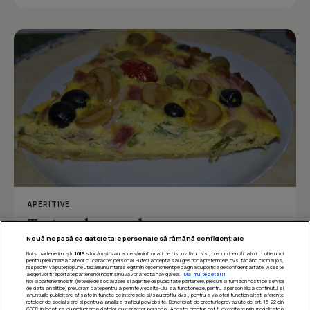
APERITIVE
Tarta cu branza de capra
Nouă ne pasă ca datele tale personale să rămână confidențiale
Noi și partenerii noștri
1019
stocăm și/sau accesăm informații pe dispozitivul dvs., precum identificatorii cookie unici
pentru prelucrarea datelor cu caracter personal. Puteți accepta sau gestiona preferințele dvs. făcând clic mai jos,
respectiv vă puteți opune utilizării unui interes legitim în orice moment pe pagina cu politica de confidențialitate. Aceste
Îmi place
Distribuie
alegeri vor fi raportate partenerilor noștri și nu vă vor afecta navigarea.
Mai multe detalii
Noi si partenerii nostri (retelele de socializare si agentiile de publicitate partenere, precum si furnizorii nostri de servicii
de date analitice) prelucram date pentru a permite website-ului sa functioneze, pentru a personaliza continutul si
anunturile publicitare afisate in functie de interesele si/sau profilul dvs., pentru a va oferi functionalitati aferente
retelelor de socializare si pentru a analiza traficul pe website. Beneficiati de drepturile prevazute de art. 15-22 din
GDPR in legatura cu prelucrarea datelor cu caracter personal. Aceste drepturi pot fi exercitate prin modalitatea